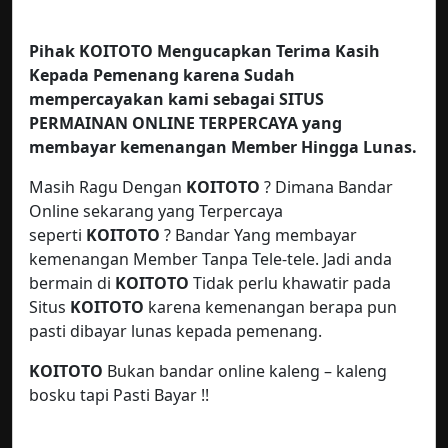
Pihak KOITOTO Mengucapkan Terima Kasih
Kepada Pemenang karena Sudah
mempercayakan kami sebagai SITUS
PERMAINAN ONLINE TERPERCAYA yang
membayar kemenangan Member Hingga Lunas.
Masih Ragu Dengan
KOITOTO
? Dimana Bandar
Online sekarang yang Terpercaya
seperti
KOITOTO
? Bandar Yang membayar
kemenangan Member Tanpa Tele-tele. Jadi anda
bermain di
KOITOTO
Tidak perlu khawatir pada
Situs
KOITOTO
karena kemenangan berapa pun
pasti dibayar lunas kepada pemenang.
KOITOTO
Bukan bandar online kaleng – kaleng
bosku tapi Pasti Bayar !!