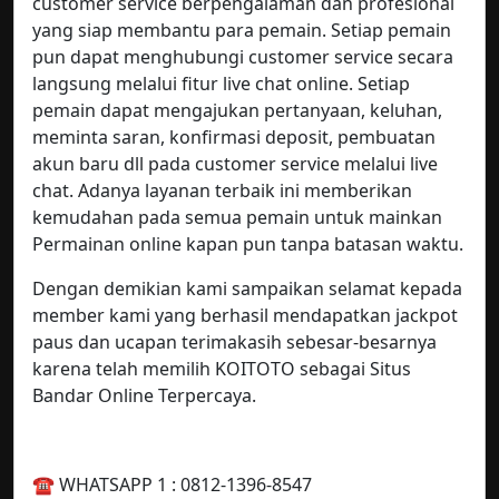
customer service berpengalaman dan profesional
yang siap membantu para pemain. Setiap pemain
pun dapat menghubungi customer service secara
langsung melalui fitur live chat online. Setiap
pemain dapat mengajukan pertanyaan, keluhan,
meminta saran, konfirmasi deposit, pembuatan
akun baru dll pada customer service melalui live
chat. Adanya layanan terbaik ini memberikan
kemudahan pada semua pemain untuk mainkan
Permainan online kapan pun tanpa batasan waktu.
Dengan demikian kami sampaikan selamat kepada
member kami yang berhasil mendapatkan jackpot
paus dan ucapan terimakasih sebesar-besarnya
karena telah memilih KOITOTO sebagai Situs
Bandar Online Terpercaya.
☎️ WHATSAPP 1 : 0812-1396-8547