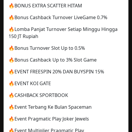
🔥BONUS EXTRA SCATTER HITAM
🔥Bonus Cashback Turnover LiveGame 0.7%
🔥Lomba Panjat Turnover Setiap Minggu Hingga
150 JT Rupiah
🔥Bonus Turnover Slot Up to 0.5%
🔥Bonus Cashback Up to 3% Slot Game
🔥EVENT FREESPIN 20% DAN BUYSPIN 15%
🔥EVENT KOI GATE
🔥
CASHBACK SPORTBOOK
🔥Event Terbang Ke Bulan Spaceman
🔥Event Pragmatic Play Joker Jewels
🔥Event Multiplier Pragmatic Play