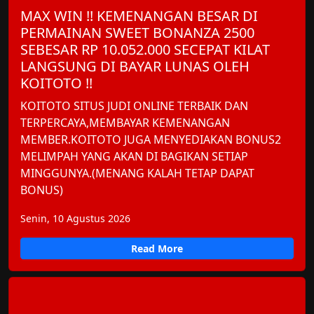
MAX WIN !! KEMENANGAN BESAR DI
PERMAINAN SWEET BONANZA 2500
SEBESAR RP 10.052.000 SECEPAT KILAT
LANGSUNG DI BAYAR LUNAS OLEH
KOITOTO !!
KOITOTO SITUS JUDI ONLINE TERBAIK DAN
TERPERCAYA,MEMBAYAR KEMENANGAN
MEMBER.KOITOTO JUGA MENYEDIAKAN BONUS2
MELIMPAH YANG AKAN DI BAGIKAN SETIAP
MINGGUNYA.(MENANG KALAH TETAP DAPAT
BONUS)
Senin, 10 Agustus 2026
Read More