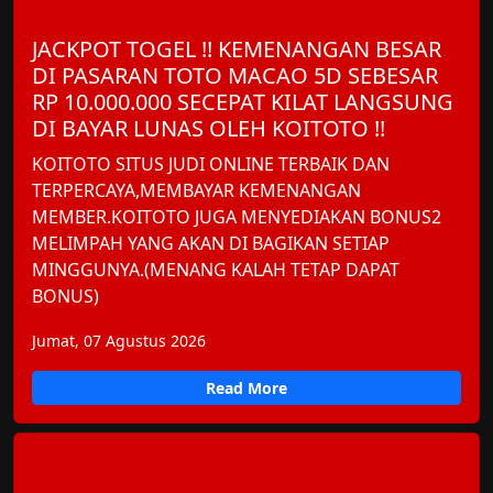
JACKPOT TOGEL !! KEMENANGAN BESAR
DI PASARAN TOTO MACAO 5D SEBESAR
RP 10.000.000 SECEPAT KILAT LANGSUNG
DI BAYAR LUNAS OLEH KOITOTO !!
KOITOTO SITUS JUDI ONLINE TERBAIK DAN
TERPERCAYA,MEMBAYAR KEMENANGAN
MEMBER.KOITOTO JUGA MENYEDIAKAN BONUS2
MELIMPAH YANG AKAN DI BAGIKAN SETIAP
MINGGUNYA.(MENANG KALAH TETAP DAPAT
BONUS)
Jumat, 07 Agustus 2026
Read More