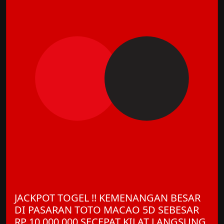
JACKPOT TOGEL !! KEMENANGAN BESAR
DI PASARAN TOTO MACAO 5D SEBESAR
RP 10.000.000 SECEPAT KILAT LANGSUNG