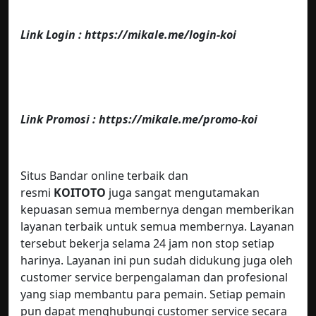
Link Login : https://mikale.me/login-koi
Link Promosi : https://mikale.me/promo-koi
Situs Bandar online terbaik dan
resmi
KOITOTO
juga sangat mengutamakan
kepuasan semua membernya dengan memberikan
layanan terbaik untuk semua membernya. Layanan
tersebut bekerja selama 24 jam non stop setiap
harinya. Layanan ini pun sudah didukung juga oleh
customer service berpengalaman dan profesional
yang siap membantu para pemain. Setiap pemain
pun dapat menghubungi customer service secara