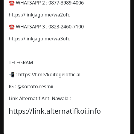
☎️ WHATSAPP 2 : 0877-3989-4006
https://linkjago.me/wa2ofc
☎️ WHATSAPP 3 : 0823-2460-7100
https://linkjago.me/wa3ofc
TELEGRAM :
📲 : https://t.me/koitogelofficial
IG : @koitoto.resmii
Link Alternatif Anti Nawala :
https://link.alternatifkoi.info