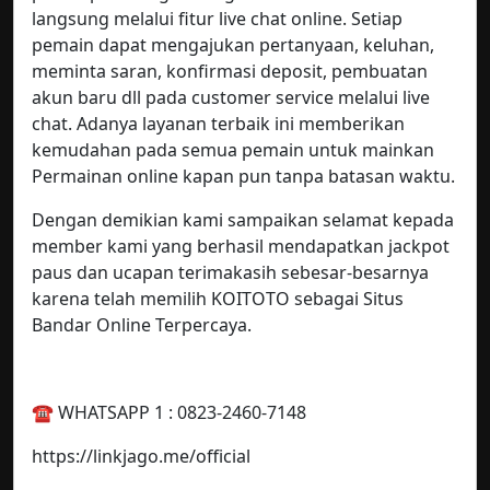
langsung melalui fitur live chat online. Setiap
pemain dapat mengajukan pertanyaan, keluhan,
meminta saran, konfirmasi deposit, pembuatan
akun baru dll pada customer service melalui live
chat. Adanya layanan terbaik ini memberikan
kemudahan pada semua pemain untuk mainkan
Permainan online kapan pun tanpa batasan waktu.
Dengan demikian kami sampaikan selamat kepada
member kami yang berhasil mendapatkan jackpot
paus dan ucapan terimakasih sebesar-besarnya
karena telah memilih KOITOTO sebagai Situs
Bandar Online Terpercaya.
☎️ WHATSAPP 1 : 0823-2460-7148
https://linkjago.me/official