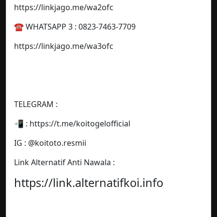
https://linkjago.me/wa2ofc
☎️ WHATSAPP 3 : 0823-7463-7709
https://linkjago.me/wa3ofc
TELEGRAM :
📲 : https://t.me/koitogelofficial
IG : @koitoto.resmii
Link Alternatif Anti Nawala :
https://link.alternatifkoi.info