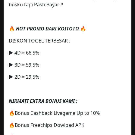
bosku tapi Pasti Bayar !!
🔥
HOT PROMO DARI KOITOTO
🔥
DISKON TOGEL TERBESAR :
▶️ 4D = 66.5%
▶️ 3D = 59.5%
▶️ 2D = 29.5%
NIKMATI EXTRA BONUS KAMI :
🔥Bonus Cashback Livegame Up to 10%
🔥Bonus Freechips Dowload APK