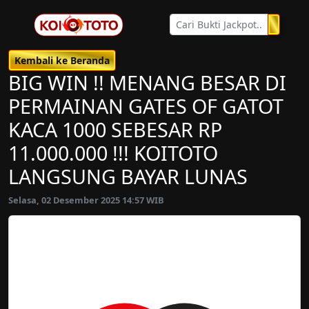
Kembali ke Beranda
BIG WIN !! MENANG BESAR DI
PERMAINAN GATES OF GATOT
KACA 1000 SEBESAR RP
11.000.000 !!! KOITOTO
LANGSUNG BAYAR LUNAS
Selasa, 02 Desember 2025 14:57 WIB