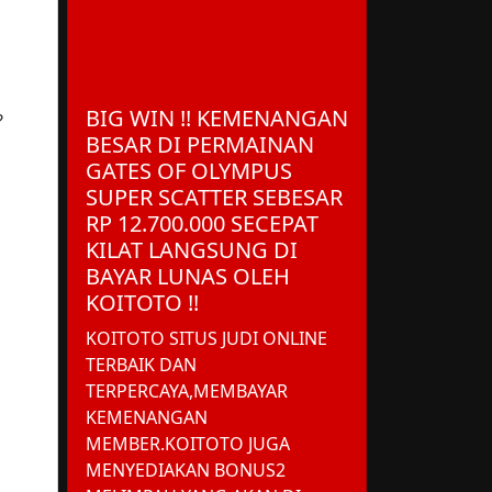
BIG WIN !! KEMENANGAN
?
BESAR DI PERMAINAN
GATES OF OLYMPUS
SUPER SCATTER SEBESAR
RP 12.700.000 SECEPAT
KILAT LANGSUNG DI
BAYAR LUNAS OLEH
KOITOTO !!
KOITOTO SITUS JUDI ONLINE
TERBAIK DAN
TERPERCAYA,MEMBAYAR
KEMENANGAN
MEMBER.KOITOTO JUGA
MENYEDIAKAN BONUS2