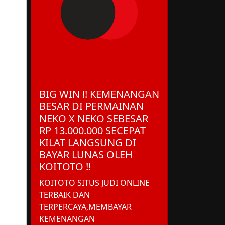
BIG WIN !! KEMENANGAN
BESAR DI PERMAINAN
NEKO X NEKO SEBESAR
RP 13.000.000 SECEPAT
KILAT LANGSUNG DI
BAYAR LUNAS OLEH
KOITOTO !!
KOITOTO SITUS JUDI ONLINE
TERBAIK DAN
TERPERCAYA,MEMBAYAR
KEMENANGAN