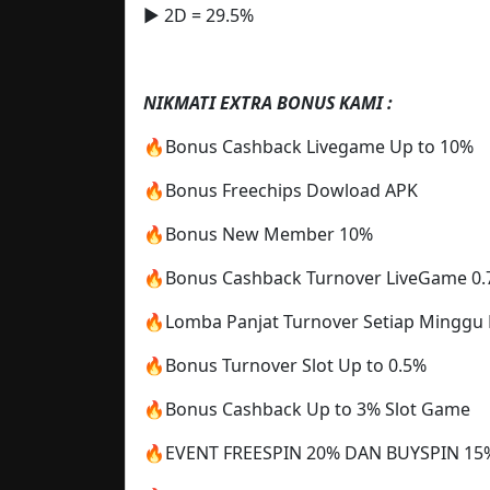
▶️ 2D = 29.5%
NIKMATI EXTRA BONUS KAMI :
🔥Bonus Cashback Livegame Up to 10%
🔥Bonus Freechips Dowload APK
🔥Bonus New Member 10%
🔥Bonus Cashback Turnover LiveGame 0
🔥Lomba Panjat Turnover Setiap Minggu 
🔥Bonus Turnover Slot Up to 0.5%
🔥Bonus Cashback Up to 3% Slot Game
🔥EVENT FREESPIN 20% DAN BUYSPIN 15