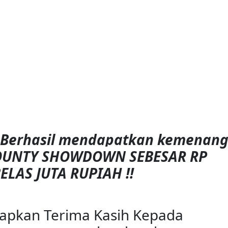
 Berhasil mendapatkan kemenan
OUNTY SHOWDOWN SEBESAR RP
BELAS JUTA RUPIAH !!
pkan Terima Kasih Kepada