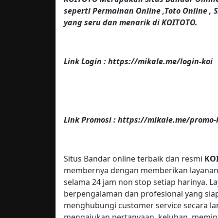
seperti Permainan Online ,Toto Online
yang seru dan menarik di KOITOTO.
Link Login : https://mikale.me/login-koi
Link Promosi : https://mikale.me/promo-
Situs Bandar online terbaik dan resmi
KO
membernya dengan memberikan layanan t
selama 24 jam non stop setiap harinya. L
berpengalaman dan profesional yang sia
menghubungi customer service secara lang
mengajukan pertanyaan, keluhan, meminta