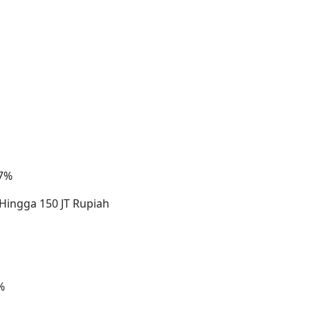
.7%
Hingga 150 JT Rupiah
%