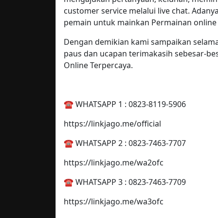
customer service melalui live chat. Ada
pemain untuk mainkan Permainan online 
Dengan demikian kami sampaikan selama
paus dan ucapan terimakasih sebesar-be
Online Terpercaya.
☎️ WHATSAPP 1 : 0823-8119-5906
https://linkjago.me/official
☎️ WHATSAPP 2 : 0823-7463-7707
https://linkjago.me/wa2ofc
☎️ WHATSAPP 3 : 0823-7463-7709
https://linkjago.me/wa3ofc