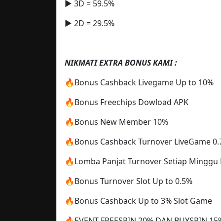
▶️ 3D = 59.5%
▶️ 2D = 29.5%
NIKMATI EXTRA BONUS KAMI :
🔥Bonus Cashback Livegame Up to 10%
🔥Bonus Freechips Dowload APK
🔥Bonus New Member 10%
🔥Bonus Cashback Turnover LiveGame 0
🔥Lomba Panjat Turnover Setiap Minggu 
🔥Bonus Turnover Slot Up to 0.5%
🔥Bonus Cashback Up to 3% Slot Game
🔥EVENT FREESPIN 20% DAN BUYSPIN 15