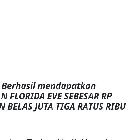
 Berhasil mendapatkan
N FLORIDA EVE SEBESAR RP
N BELAS JUTA TIGA RATUS RIBU