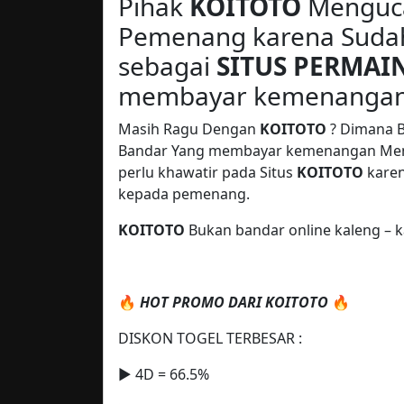
Pihak
KOITOTO
Menguca
Pemenang karena Suda
sebagai
SITUS PERMAI
membayar kemenangan
Masih Ragu Dengan
KOITOTO
? Dimana B
Bandar Yang membayar kemenangan Membe
perlu khawatir pada Situs
KOITOTO
karen
kepada pemenang.
KOITOTO
Bukan bandar online kaleng – ka
🔥
HOT PROMO DARI KOITOTO
🔥
DISKON TOGEL TERBESAR :
▶️ 4D = 66.5%