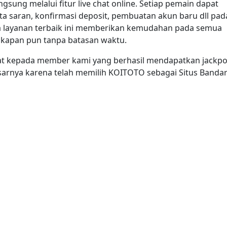
sung melalui fitur live chat online. Setiap pemain dapat
 saran, konfirmasi deposit, pembuatan akun baru dll pad
nya layanan terbaik ini memberikan kemudahan pada semua
kapan pun tanpa batasan waktu.
t kepada member kami yang berhasil mendapatkan jackpo
sarnya karena telah memilih KOITOTO sebagai Situs Banda