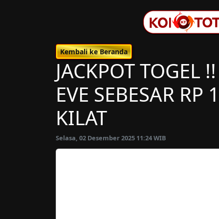
Kembali ke Beranda
JACKPOT TOGEL !
EVE SEBESAR RP 1
KILAT
Selasa, 02 Desember 2025 11:24 WIB