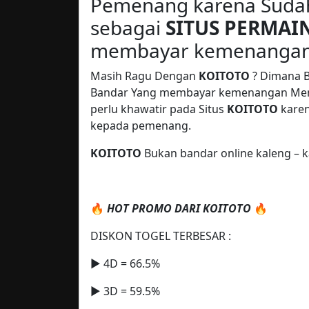
Pemenang karena Suda
sebagai
SITUS PERMAI
membayar kemenangan
Masih Ragu Dengan
KOITOTO
? Dimana B
Bandar Yang membayar kemenangan Membe
perlu khawatir pada Situs
KOITOTO
karen
kepada pemenang.
KOITOTO
Bukan bandar online kaleng – ka
🔥
HOT PROMO DARI KOITOTO
🔥
DISKON TOGEL TERBESAR :
▶️ 4D = 66.5%
▶️ 3D = 59.5%