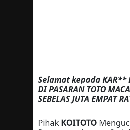
Selamat kepada KAR**
DI PASARAN TOTO MACAO
SEBELAS JUTA EMPAT RA
Pihak
KOITOTO
Menguca