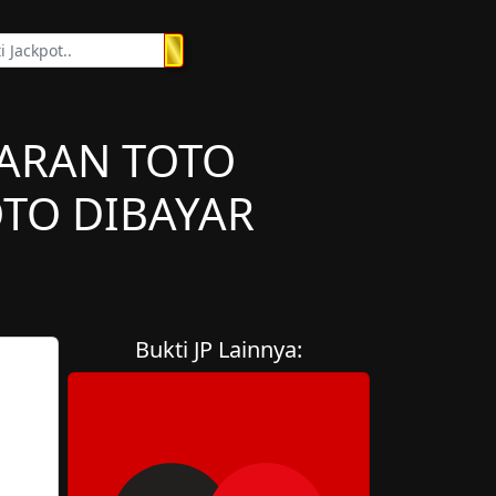
SARAN TOTO
OTO DIBAYAR
Bukti JP Lainnya: