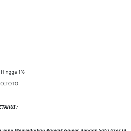
 Hingga 1%
KOITOTO
ETAHUI :
e yang Menyediakan Banyak Games dengan Satu User Id