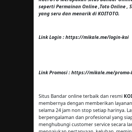
seperti Permainan Online ,Toto Online
yang seru dan menarik di KOITOTO.
Link Login : https://mikale.me/login-koi
Link Promosi : https://mikale.me/promo-
Situs Bandar online terbaik dan resmi
KO
membernya dengan memberikan layanan t
selama 24 jam non stop setiap harinya. L
berpengalaman dan profesional yang sia
menghubungi customer service secara lang
mengajukan pertanyaan, keluhan, meminta