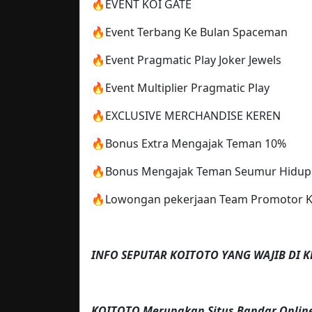
🔥EVENT KOI GATE
🔥Event Terbang Ke Bulan Spaceman
🔥Event Pragmatic Play Joker Jewels
🔥Event Multiplier Pragmatic Play
🔥EXCLUSIVE MERCHANDISE KEREN
🔥Bonus Extra Mengajak Teman 10%
🔥Bonus Mengajak Teman Seumur Hidup
🔥Lowongan pekerjaan Team Promotor 
INFO SEPUTAR KOITOTO YANG WAJIB DI K
KOITOTO Merupakan Situs Bandar Onlin