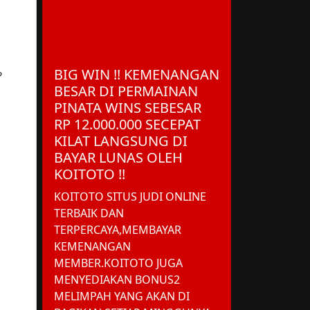
BIG WIN !! KEMENANGAN
?
BESAR DI PERMAINAN
PINATA WINS SEBESAR
RP 12.000.000 SECEPAT
KILAT LANGSUNG DI
BAYAR LUNAS OLEH
KOITOTO !!
KOITOTO SITUS JUDI ONLINE
TERBAIK DAN
TERPERCAYA,MEMBAYAR
KEMENANGAN
MEMBER.KOITOTO JUGA
MENYEDIAKAN BONUS2
MELIMPAH YANG AKAN DI