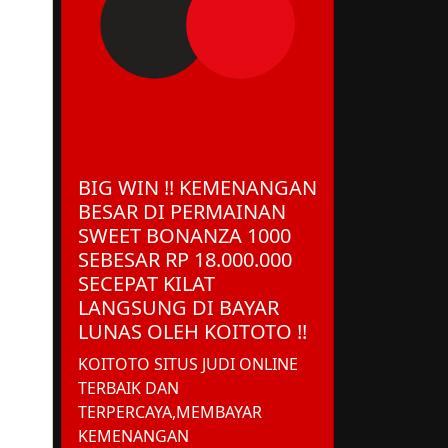
BIG WIN !! KEMENANGAN
BESAR DI PERMAINAN
SWEET BONANZA 1000
SEBESAR RP 18.000.000
SECEPAT KILAT
LANGSUNG DI BAYAR
LUNAS OLEH KOITOTO !!
KOITOTO SITUS JUDI ONLINE
TERBAIK DAN
TERPERCAYA,MEMBAYAR
KEMENANGAN