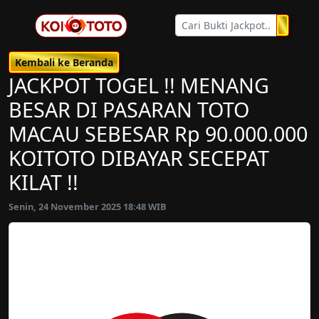
Kembali ke Beranda
JACKPOT TOGEL !! MENANG
BESAR DI PASARAN TOTO
MACAU SEBESAR Rp 90.000.000
KOITOTO DIBAYAR SECEPAT
KILAT !!
Senin, 24 November 2025 18:48 WIB