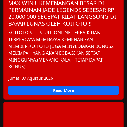
MAX WIN !! KEMENANGAN BESAR DI
PERMAINAN JADE LEGENDS SEBESAR RP
20.000.000 SECEPAT KILAT LANGSUNG DI
BAYAR LUNAS OLEH KOITOTO !!
KOITOTO SITUS JUDI ONLINE TERBAIK DAN
TERPERCAYA,MEMBAYAR KEMENANGAN
MEMBER.KOITOTO JUGA MENYEDIAKAN BONUS2
MELIMPAH YANG AKAN DI BAGIKAN SETIAP
MINGGUNYA.(MENANG KALAH TETAP DAPAT
BONUS)
Jumat, 07 Agustus 2026
Read More