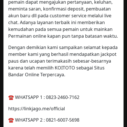
pemain dapat mengajukan pertanyaan, keluhan,
meminta saran, konfirmasi deposit, pembuatan
akun baru dll pada customer service melalui live
chat. Adanya layanan terbaik ini memberikan
kemudahan pada semua pemain untuk mainkan
Permainan online kapan pun tanpa batasan waktu.
Dengan demikian kami sampaikan selamat kepada
member kami yang berhasil mendapatkan jackpot
paus dan ucapan terimakasih sebesar-besarnya
karena telah memilih KOITOTO sebagai Situs
Bandar Online Terpercaya.
☎️ WHATSAPP 1 : 0823-2460-7162
https://linkjago.me/official
☎️ WHATSAPP 2 : 0821-6007-5698