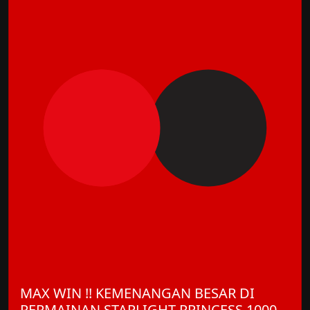
MAX WIN !! KEMENANGAN BESAR DI
PERMAINAN STARLIGHT PRINCESS 1000