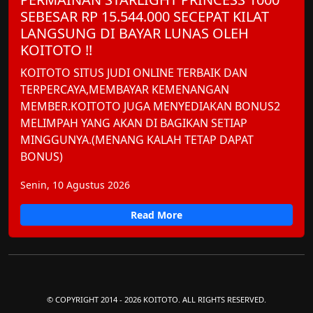
SEBESAR RP 15.544.000 SECEPAT KILAT
LANGSUNG DI BAYAR LUNAS OLEH
KOITOTO !!
KOITOTO SITUS JUDI ONLINE TERBAIK DAN
TERPERCAYA,MEMBAYAR KEMENANGAN
MEMBER.KOITOTO JUGA MENYEDIAKAN BONUS2
MELIMPAH YANG AKAN DI BAGIKAN SETIAP
MINGGUNYA.(MENANG KALAH TETAP DAPAT
BONUS)
Senin, 10 Agustus 2026
Read More
© COPYRIGHT 2014 - 2026 KOITOTO. ALL RIGHTS RESERVED.