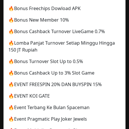
🔥Bonus Freechips Dowload APK
🔥Bonus New Member 10%
🔥Bonus Cashback Turnover LiveGame 0.7%
🔥Lomba Panjat Turnover Setiap Minggu Hingga
150 JT Rupiah
🔥Bonus Turnover Slot Up to 0.5%
🔥Bonus Cashback Up to 3% Slot Game
🔥EVENT FREESPIN 20% DAN BUYSPIN 15%
🔥EVENT KOI GATE
🔥Event Terbang Ke Bulan Spaceman
🔥Event Pragmatic Play Joker Jewels