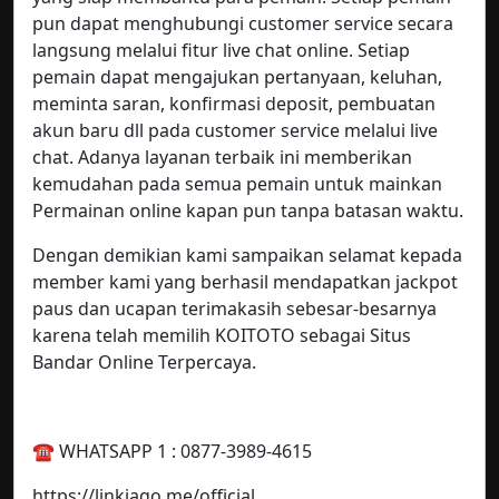
pun dapat menghubungi customer service secara
langsung melalui fitur live chat online. Setiap
pemain dapat mengajukan pertanyaan, keluhan,
meminta saran, konfirmasi deposit, pembuatan
akun baru dll pada customer service melalui live
chat. Adanya layanan terbaik ini memberikan
kemudahan pada semua pemain untuk mainkan
Permainan online kapan pun tanpa batasan waktu.
Dengan demikian kami sampaikan selamat kepada
member kami yang berhasil mendapatkan jackpot
paus dan ucapan terimakasih sebesar-besarnya
karena telah memilih KOITOTO sebagai Situs
Bandar Online Terpercaya.
☎️ WHATSAPP 1 : 0877-3989-4615
https://linkjago.me/official