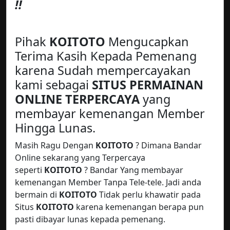
!!
Pihak
KOITOTO
Mengucapkan
Terima Kasih Kepada Pemenang
karena Sudah mempercayakan
kami sebagai
SITUS PERMAINAN
ONLINE TERPERCAYA
yang
membayar kemenangan Member
Hingga Lunas.
Masih Ragu Dengan
KOITOTO
? Dimana Bandar
Online sekarang yang Terpercaya
seperti
KOITOTO
? Bandar Yang membayar
kemenangan Member Tanpa Tele-tele. Jadi anda
bermain di
KOITOTO
Tidak perlu khawatir pada
Situs
KOITOTO
karena kemenangan berapa pun
pasti dibayar lunas kepada pemenang.