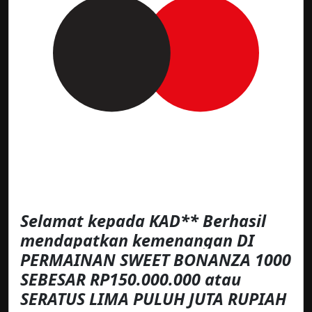
Selamat kepada KAD** Berhasil
mendapatkan kemenangan DI
PERMAINAN SWEET BONANZA 1000
SEBESAR RP150.000.000 atau
SERATUS LIMA PULUH JUTA RUPIAH