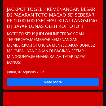
JACKPOT TOGEL !! KEMENANGAN BESAR
DI PASARAN TOTO MACAO 5D SEBESAR
RP 10.000.000 SECEPAT KILAT LANGSUNG
DI BAYAR LUNAS OLEH KOITOTO !!
KOITOTO SITUS JUDI ONLINE TERBAIK DAN
TERPERCAYA,MEMBAYAR KEMENANGAN
MEMBER.KOITOTO JUGA MENYEDIAKAN BONUS2
MELIMPAH YANG AKAN DI BAGIKAN SETIAP
MINGGUNYA.(MENANG KALAH TETAP DAPAT
BONUS)
Jumat, 07 Agustus 2026
Read More