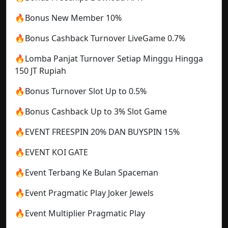
🔥Bonus New Member 10%
🔥Bonus Cashback Turnover LiveGame 0.7%
🔥Lomba Panjat Turnover Setiap Minggu Hingga
150 JT Rupiah
🔥Bonus Turnover Slot Up to 0.5%
🔥Bonus Cashback Up to 3% Slot Game
🔥EVENT FREESPIN 20% DAN BUYSPIN 15%
🔥EVENT KOI GATE
🔥Event Terbang Ke Bulan Spaceman
🔥Event Pragmatic Play Joker Jewels
🔥Event Multiplier Pragmatic Play