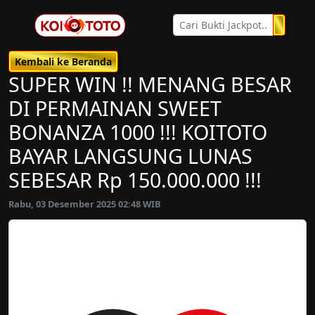
Kembali ke Beranda
SUPER WIN !! MENANG BESAR
DI PERMAINAN SWEET
BONANZA 1000 !!! KOITOTO
BAYAR LANGSUNG LUNAS
SEBESAR Rp 150.000.000 !!!
Rabu, 03 Desember 2025 02:48 WIB