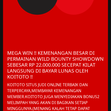
MEGA WIN !! KEMENANGAN BESAR DI
PERMAINAN WILD BOUNTY SHOWDOWN
SEBESAR RP 22.000.000 SECEPAT KILAT
LANGSUNG DI BAYAR LUNAS OLEH
KOITOTO !!
KOITOTO SITUS JUDI ONLINE TERBAIK DAN
TERPERCAYA,MEMBAYAR KEMENANGAN
MEMBER.KOITOTO JUGA MENYEDIAKAN BONUS2
MELIMPAH YANG AKAN DI BAGIKAN SETIAP
MINGGUNYA.(MENANG KALAH TETAP DAPAT