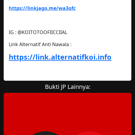
https://linkjago.me/wa3ofc
IG : @KOITOTOOFIICCIIAL
Link Alternatif Anti Nawala :
https://link.alternatifkoi.info
Bukti JP Lainnya: