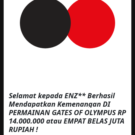
Selamat kepada ENZ** Berhasil
Mendapatkan Kemenangan DI
PERMAINAN GATES OF OLYMPUS RP
14.000.000 atau EMPAT BELAS JUTA
RUPIAH !