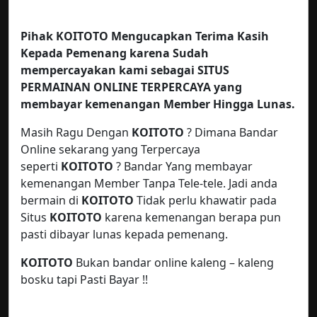
Pihak KOITOTO Mengucapkan Terima Kasih
Kepada Pemenang karena Sudah
mempercayakan kami sebagai SITUS
PERMAINAN ONLINE TERPERCAYA yang
membayar kemenangan Member Hingga Lunas.
Masih Ragu Dengan
KOITOTO
? Dimana Bandar
Online sekarang yang Terpercaya
seperti
KOITOTO
? Bandar Yang membayar
kemenangan Member Tanpa Tele-tele. Jadi anda
bermain di
KOITOTO
Tidak perlu khawatir pada
Situs
KOITOTO
karena kemenangan berapa pun
pasti dibayar lunas kepada pemenang.
KOITOTO
Bukan bandar online kaleng – kaleng
bosku tapi Pasti Bayar !!