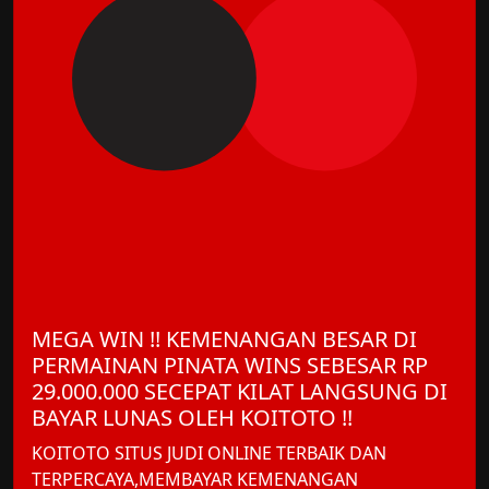
MEGA WIN !! KEMENANGAN BESAR DI
PERMAINAN PINATA WINS SEBESAR RP
29.000.000 SECEPAT KILAT LANGSUNG DI
BAYAR LUNAS OLEH KOITOTO !!
KOITOTO SITUS JUDI ONLINE TERBAIK DAN
TERPERCAYA,MEMBAYAR KEMENANGAN