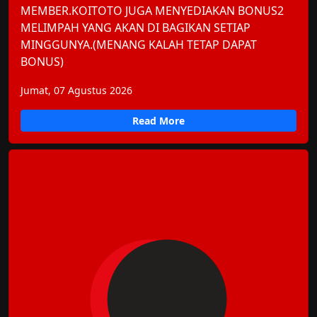
MEMBER.KOITOTO JUGA MENYEDIAKAN BONUS2
MELIMPAH YANG AKAN DI BAGIKAN SETIAP
MINGGUNYA.(MENANG KALAH TETAP DAPAT
BONUS)
Jumat, 07 Agustus 2026
Read More