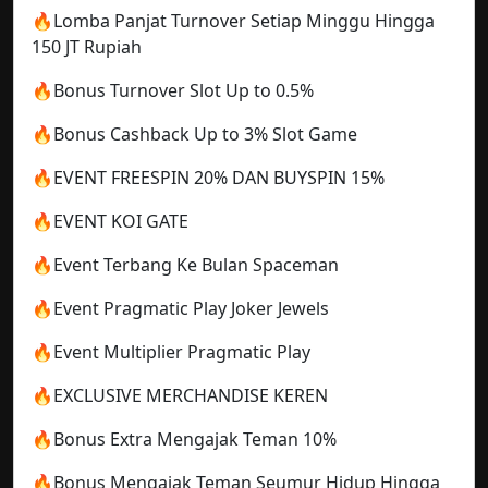
🔥Lomba Panjat Turnover Setiap Minggu Hingga
150 JT Rupiah
🔥Bonus Turnover Slot Up to 0.5%
🔥Bonus Cashback Up to 3% Slot Game
🔥EVENT FREESPIN 20% DAN BUYSPIN 15%
🔥EVENT KOI GATE
🔥Event Terbang Ke Bulan Spaceman
🔥Event Pragmatic Play Joker Jewels
🔥Event Multiplier Pragmatic Play
🔥EXCLUSIVE MERCHANDISE KEREN
🔥Bonus Extra Mengajak Teman 10%
🔥Bonus Mengajak Teman Seumur Hidup Hingga