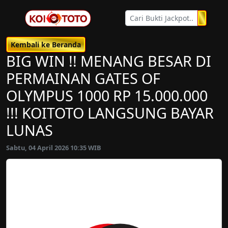
Kembali ke Beranda
BIG WIN !! MENANG BESAR DI
PERMAINAN GATES OF
OLYMPUS 1000 RP 15.000.000
!!! KOITOTO LANGSUNG BAYAR
LUNAS
Sabtu, 04 April 2026 10:35 WIB