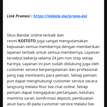
Link Promosi :
https://mikale.me/promo-koi
Situs Bandar online terbaik dan
resmi
KOITOTO
juga sangat mengutamakan
kepuasan semua membernya dengan memberikan
layanan terbaik untuk semua membernya. Layanan
tersebut bekerja selama 24 jam non stop setiap
harinya. Layanan ini pun sudah didukung juga oleh
customer service berpengalaman dan profesional
yang siap membantu para pemain. Setiap pemain
pun dapat menghubungi customer service secara
langsung melalui fitur live chat online. Setiap
pemain dapat mengajukan pertanyaan, keluhan,
meminta saran, konfirmasi deposit, pembuatan
akun baru dll pada customer service melalui live