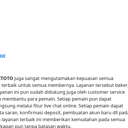
koi
ITOTO
juga sangat mengutamakan kepuasan semua
erbaik untuk semua membernya. Layanan tersebut beker
ayanan ini pun sudah didukung juga oleh customer service
p membantu para pemain. Setiap pemain pun dapat
sung melalui fitur live chat online. Setiap pemain dapat
 saran, konfirmasi deposit, pembuatan akun baru dll pad
nya layanan terbaik ini memberikan kemudahan pada semua
kapan pun tanpa batasan waktu.