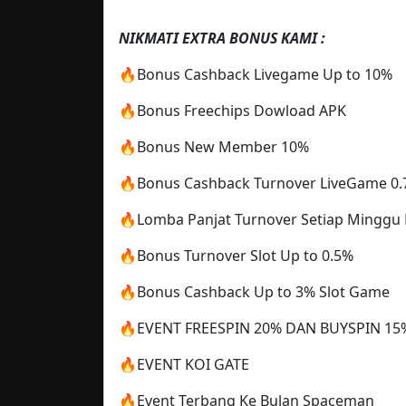
NIKMATI EXTRA BONUS KAMI :
🔥Bonus Cashback Livegame Up to 10%
🔥Bonus Freechips Dowload APK
🔥Bonus New Member 10%
🔥Bonus Cashback Turnover LiveGame 0
🔥Lomba Panjat Turnover Setiap Minggu 
🔥Bonus Turnover Slot Up to 0.5%
🔥Bonus Cashback Up to 3% Slot Game
🔥EVENT FREESPIN 20% DAN BUYSPIN 15
🔥EVENT KOI GATE
🔥Event Terbang Ke Bulan Spaceman