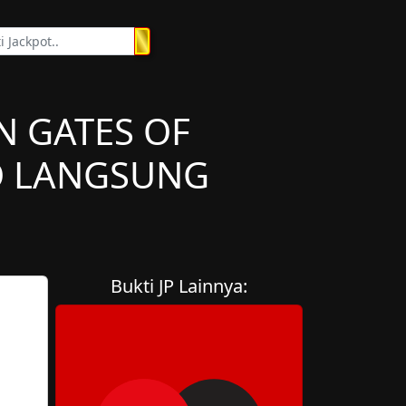
N GATES OF
TO LANGSUNG
Bukti JP Lainnya: