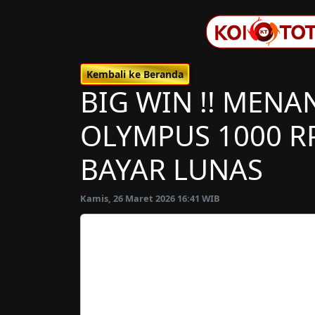
Kembali ke Beranda
BIG WIN !! MENA
OLYMPUS 1000 RP
BAYAR LUNAS
Kamis, 26 Maret 2026 16:41 WIB