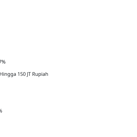
.7%
Hingga 150 JT Rupiah
%