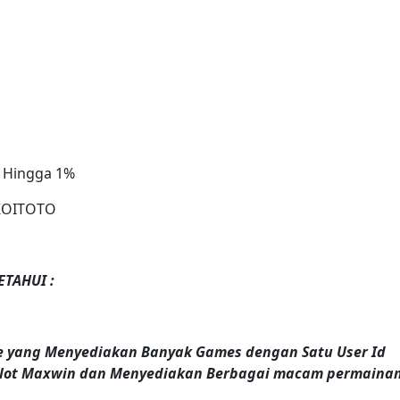
 Hingga 1%
KOITOTO
ETAHUI :
e yang Menyediakan Banyak Games dengan Satu User Id
 , Slot Maxwin dan Menyediakan Berbagai macam permaina