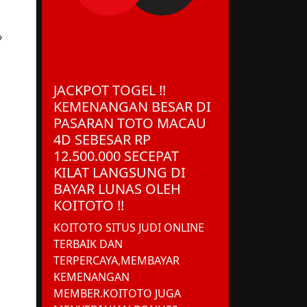
?
JACKPOT TOGEL !!
KEMENANGAN BESAR DI
PASARAN TOTO MACAU
4D SEBESAR RP
12.500.000 SECEPAT
KILAT LANGSUNG DI
BAYAR LUNAS OLEH
KOITOTO !!
KOITOTO SITUS JUDI ONLINE
TERBAIK DAN
TERPERCAYA,MEMBAYAR
KEMENANGAN
MEMBER.KOITOTO JUGA