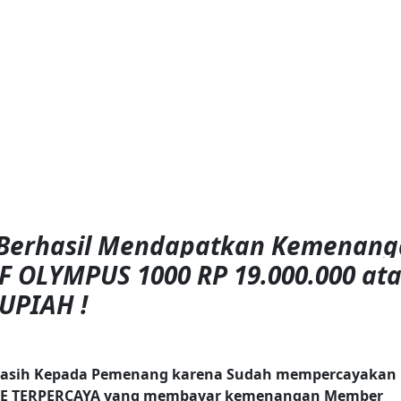
 Berhasil Mendapatkan Kemenan
 OLYMPUS 1000 RP 19.000.000 at
UPIAH !
Kasih Kepada Pemenang karena Sudah mempercayakan
NE TERPERCAYA yang membayar kemenangan Member