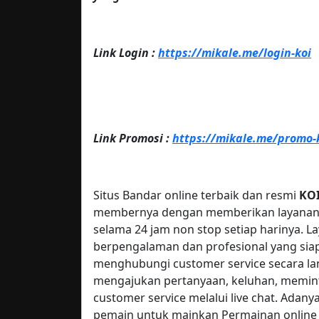
Link Login :
https://mikale.me/login-koi
Link Promosi :
https://mikale.me/promo-
Situs Bandar online terbaik dan resmi
KO
membernya dengan memberikan layanan t
selama 24 jam non stop setiap harinya. L
berpengalaman dan profesional yang sia
menghubungi customer service secara lang
mengajukan pertanyaan, keluhan, meminta
customer service melalui live chat. Ada
pemain untuk mainkan Permainan online 