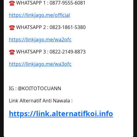
☎️ WHATSAPP 1 : 0877-9555-6081
https://linkjago.me/official
☎️ WHATSAPP 2 : 0823-1861-5380
https://linkjago.me/wa2ofc
☎️ WHATSAPP 3 : 0822-2149-8873
https://linkjago.me/wa3ofc
IG : @KOITOTOCUANN
Link Alternatif Anti Nawala :
https://link.alternatifkoi.info