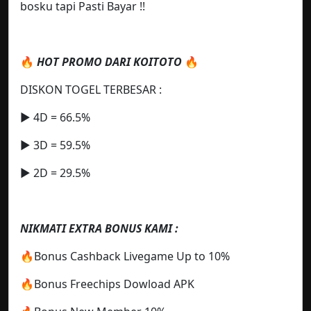
bosku tapi Pasti Bayar !!
🔥
HOT PROMO DARI KOITOTO
🔥
DISKON TOGEL TERBESAR :
▶️ 4D = 66.5%
▶️ 3D = 59.5%
▶️ 2D = 29.5%
NIKMATI EXTRA BONUS KAMI :
🔥Bonus Cashback Livegame Up to 10%
🔥Bonus Freechips Dowload APK