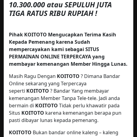
10.300.000 atau SEPULUH JUTA
TIGA RATUS RIBU RUPIAH !
Pihak KOITOTO Mengucapkan Terima Kasih
Kepada Pemenang karena Sudah
mempercayakan kami sebagai SITUS
PERMAINAN ONLINE TERPERCAYA yang
membayar kemenangan Member Hingga Lunas.
Masih Ragu Dengan
KOITOTO
? Dimana Bandar
Online sekarang yang Terpercaya
seperti
KOITOTO
? Bandar Yang membayar
kemenangan Member Tanpa Tele-tele. Jadi anda
bermain di
KOITOTO
Tidak perlu khawatir pada
Situs
KOITOTO
karena kemenangan berapa pun
pasti dibayar lunas kepada pemenang.
KOITOTO
Bukan bandar online kaleng – kaleng