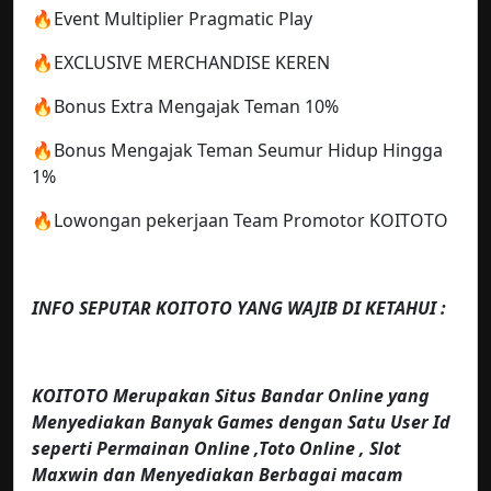
🔥Event Multiplier Pragmatic Play
🔥EXCLUSIVE MERCHANDISE KEREN
🔥Bonus Extra Mengajak Teman 10%
🔥Bonus Mengajak Teman Seumur Hidup Hingga
1%
🔥Lowongan pekerjaan Team Promotor KOITOTO
INFO SEPUTAR KOITOTO YANG WAJIB DI KETAHUI :
KOITOTO Merupakan Situs Bandar Online yang
Menyediakan Banyak Games dengan Satu User Id
seperti Permainan Online ,Toto Online , Slot
Maxwin dan Menyediakan Berbagai macam