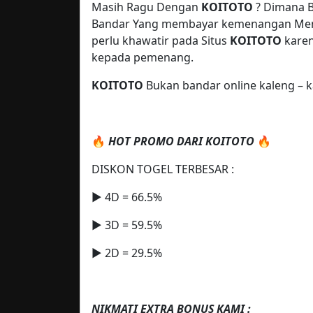
Masih Ragu Dengan
KOITOTO
? Dimana B
Bandar Yang membayar kemenangan Membe
perlu khawatir pada Situs
KOITOTO
karen
kepada pemenang.
KOITOTO
Bukan bandar online kaleng – ka
🔥
HOT PROMO DARI KOITOTO
🔥
DISKON TOGEL TERBESAR :
▶️ 4D = 66.5%
▶️ 3D = 59.5%
▶️ 2D = 29.5%
NIKMATI EXTRA BONUS KAMI :