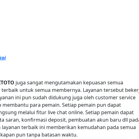
koi
ITOTO
juga sangat mengutamakan kepuasan semua
erbaik untuk semua membernya. Layanan tersebut beker
ayanan ini pun sudah didukung juga oleh customer service
p membantu para pemain. Setiap pemain pun dapat
sung melalui fitur live chat online. Setiap pemain dapat
 saran, konfirmasi deposit, pembuatan akun baru dll pad
nya layanan terbaik ini memberikan kemudahan pada semua
kapan pun tanpa batasan waktu.