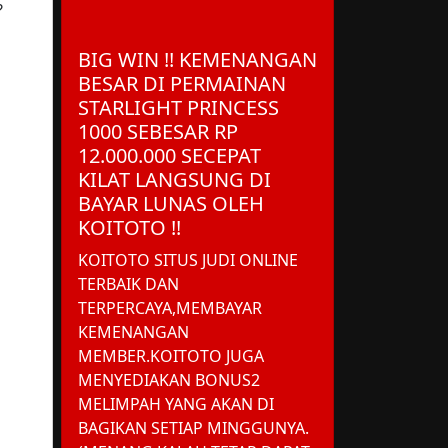
?
BIG WIN !! KEMENANGAN
BESAR DI PERMAINAN
STARLIGHT PRINCESS
1000 SEBESAR RP
12.000.000 SECEPAT
KILAT LANGSUNG DI
BAYAR LUNAS OLEH
KOITOTO !!
KOITOTO SITUS JUDI ONLINE
TERBAIK DAN
TERPERCAYA,MEMBAYAR
KEMENANGAN
MEMBER.KOITOTO JUGA
MENYEDIAKAN BONUS2
MELIMPAH YANG AKAN DI
BAGIKAN SETIAP MINGGUNYA.