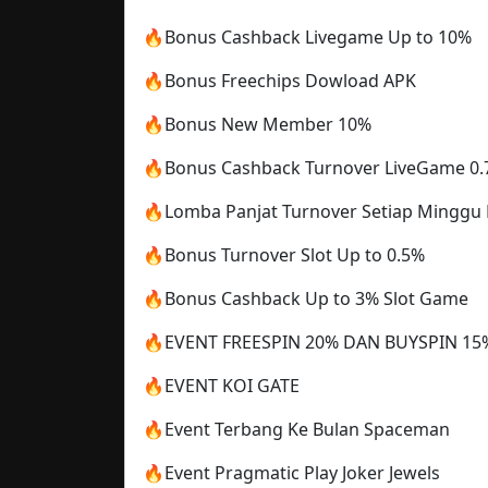
🔥Bonus Cashback Livegame Up to 10%
🔥Bonus Freechips Dowload APK
🔥Bonus New Member 10%
🔥Bonus Cashback Turnover LiveGame 0
🔥Lomba Panjat Turnover Setiap Minggu 
🔥Bonus Turnover Slot Up to 0.5%
🔥Bonus Cashback Up to 3% Slot Game
🔥EVENT FREESPIN 20% DAN BUYSPIN 15
🔥EVENT KOI GATE
🔥Event Terbang Ke Bulan Spaceman
🔥Event Pragmatic Play Joker Jewels