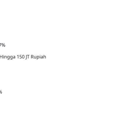
.7%
Hingga 150 JT Rupiah
%