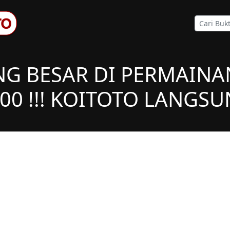
ANG BESAR DI PERMAIN
000 !!! KOITOTO LANGS