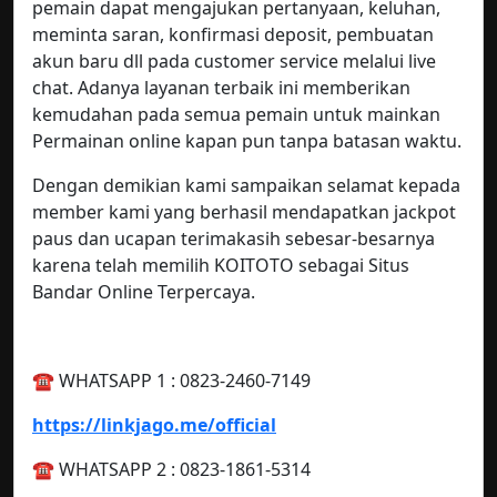
pemain dapat mengajukan pertanyaan, keluhan,
meminta saran, konfirmasi deposit, pembuatan
akun baru dll pada customer service melalui live
chat. Adanya layanan terbaik ini memberikan
kemudahan pada semua pemain untuk mainkan
Permainan online kapan pun tanpa batasan waktu.
Dengan demikian kami sampaikan selamat kepada
member kami yang berhasil mendapatkan jackpot
paus dan ucapan terimakasih sebesar-besarnya
karena telah memilih KOITOTO sebagai Situs
Bandar Online Terpercaya.
☎️ WHATSAPP 1 : 0823-2460-7149
https://linkjago.me/official
☎️ WHATSAPP 2 : 0823-1861-5314