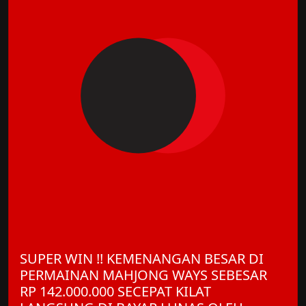
SUPER WIN !! KEMENANGAN BESAR DI
PERMAINAN MAHJONG WAYS SEBESAR
RP 142.000.000 SECEPAT KILAT