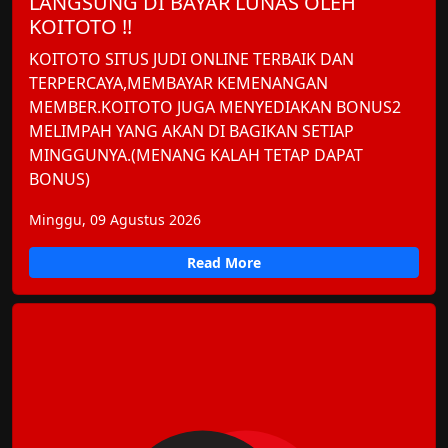
LANGSUNG DI BAYAR LUNAS OLEH
KOITOTO !!
KOITOTO SITUS JUDI ONLINE TERBAIK DAN
TERPERCAYA,MEMBAYAR KEMENANGAN
MEMBER.KOITOTO JUGA MENYEDIAKAN BONUS2
MELIMPAH YANG AKAN DI BAGIKAN SETIAP
MINGGUNYA.(MENANG KALAH TETAP DAPAT
BONUS)
Minggu, 09 Agustus 2026
Read More