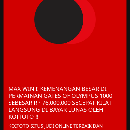
MAX WIN !! KEMENANGAN BESAR DI
PERMAINAN GATES OF OLYMPUS 1000
SEBESAR RP 76.000.000 SECEPAT KILAT
LANGSUNG DI BAYAR LUNAS OLEH
KOITOTO !!
KOITOTO SITUS JUDI ONLINE TERBAIK DAN