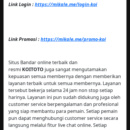
Link Login :
https://mikale.me/login-koi
Link Promosi :
https://mikale.me/promo-koi
Situs Bandar online terbaik dan
resmi
KOITOTO
juga sangat mengutamakan
kepuasan semua membernya dengan memberikan
layanan terbaik untuk semua membernya. Layanan
tersebut bekerja selama 24 jam non stop setiap
harinya. Layanan ini pun sudah didukung juga oleh
customer service berpengalaman dan profesional
yang siap membantu para pemain. Setiap pemain
pun dapat menghubungi customer service secara
langsung melalui fitur live chat online. Setiap