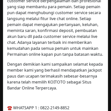
customer service berpengalaman dan profesional
yang siap membantu para pemain. Setiap pemain
pun dapat menghubungi customer service secara
langsung melalui fitur live chat online. Setiap
pemain dapat mengajukan pertanyaan, keluhan,
meminta saran, konfirmasi deposit, pembuatan
akun baru dll pada customer service melalui live
chat. Adanya layanan terbaik ini memberikan
kemudahan pada semua pemain untuk mainkan
Permainan online kapan pun tanpa batasan waktu.
Dengan demikian kami sampaikan selamat kepada
member kami yang berhasil mendapatkan jackpot
paus dan ucapan terimakasih sebesar-besarnya
karena telah memilih KOITOTO sebagai Situs
Bandar Online Terpercaya.
☎️ WHATSAPP 1 : 0822-2149-8852