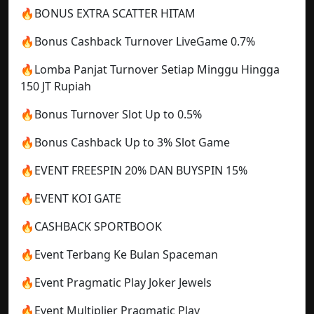
🔥BONUS EXTRA SCATTER HITAM
🔥Bonus Cashback Turnover LiveGame 0.7%
🔥Lomba Panjat Turnover Setiap Minggu Hingga
150 JT Rupiah
🔥Bonus Turnover Slot Up to 0.5%
🔥Bonus Cashback Up to 3% Slot Game
🔥EVENT FREESPIN 20% DAN BUYSPIN 15%
🔥EVENT KOI GATE
🔥
CASHBACK SPORTBOOK
🔥Event Terbang Ke Bulan Spaceman
🔥Event Pragmatic Play Joker Jewels
🔥Event Multiplier Pragmatic Play