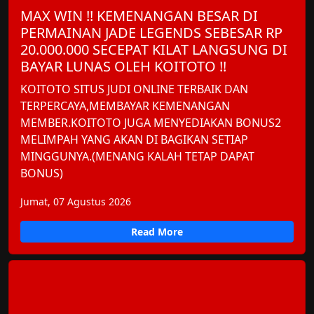
MAX WIN !! KEMENANGAN BESAR DI
PERMAINAN JADE LEGENDS SEBESAR RP
20.000.000 SECEPAT KILAT LANGSUNG DI
BAYAR LUNAS OLEH KOITOTO !!
KOITOTO SITUS JUDI ONLINE TERBAIK DAN
TERPERCAYA,MEMBAYAR KEMENANGAN
MEMBER.KOITOTO JUGA MENYEDIAKAN BONUS2
MELIMPAH YANG AKAN DI BAGIKAN SETIAP
MINGGUNYA.(MENANG KALAH TETAP DAPAT
BONUS)
Jumat, 07 Agustus 2026
Read More