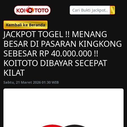
Kembali ke Beranda
JACKPOT TOGEL !! MENANG
BESAR DI PASARAN KINGKONG
SEBESAR RP 40.000.000 !!
KOITOTO DIBAYAR SECEPAT
KILAT
Sabtu, 21 Maret 2026 01:30 WIB