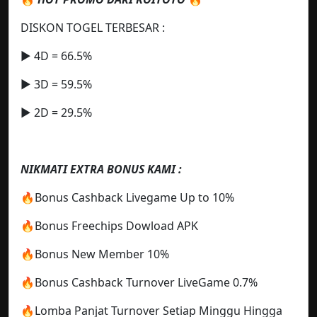
DISKON TOGEL TERBESAR :
▶️ 4D = 66.5%
▶️ 3D = 59.5%
▶️ 2D = 29.5%
NIKMATI EXTRA BONUS KAMI :
🔥Bonus Cashback Livegame Up to 10%
🔥Bonus Freechips Dowload APK
🔥Bonus New Member 10%
🔥Bonus Cashback Turnover LiveGame 0.7%
🔥Lomba Panjat Turnover Setiap Minggu Hingga