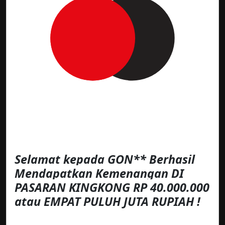
Selamat kepada GON** Berhasil
Mendapatkan Kemenangan DI
PASARAN KINGKONG RP 40.000.000
atau EMPAT PULUH JUTA RUPIAH !