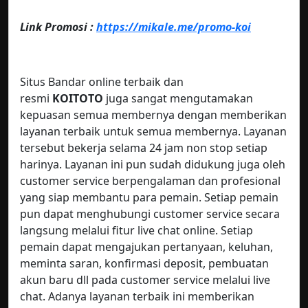
Link Promosi :
https://mikale.me/promo-koi
Situs Bandar online terbaik dan
resmi
KOITOTO
juga sangat mengutamakan
kepuasan semua membernya dengan memberikan
layanan terbaik untuk semua membernya. Layanan
tersebut bekerja selama 24 jam non stop setiap
harinya. Layanan ini pun sudah didukung juga oleh
customer service berpengalaman dan profesional
yang siap membantu para pemain. Setiap pemain
pun dapat menghubungi customer service secara
langsung melalui fitur live chat online. Setiap
pemain dapat mengajukan pertanyaan, keluhan,
meminta saran, konfirmasi deposit, pembuatan
akun baru dll pada customer service melalui live
chat. Adanya layanan terbaik ini memberikan