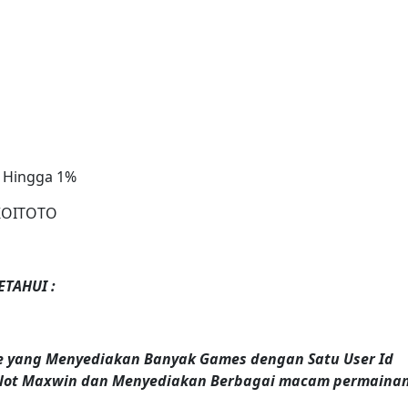
 Hingga 1%
KOITOTO
ETAHUI :
e yang Menyediakan Banyak Games dengan Satu User Id
 , Slot Maxwin dan Menyediakan Berbagai macam permaina