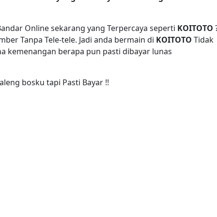
andar Online sekarang yang Terpercaya seperti
KOITOTO
r Tanpa Tele-tele. Jadi anda bermain di
KOITOTO
Tidak
a kemenangan berapa pun pasti dibayar lunas
leng bosku tapi Pasti Bayar !!