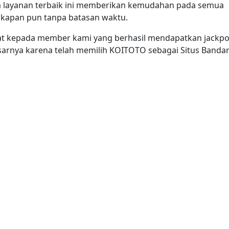
nya layanan terbaik ini memberikan kemudahan pada semua
kapan pun tanpa batasan waktu.
t kepada member kami yang berhasil mendapatkan jackpo
sarnya karena telah memilih KOITOTO sebagai Situs Banda