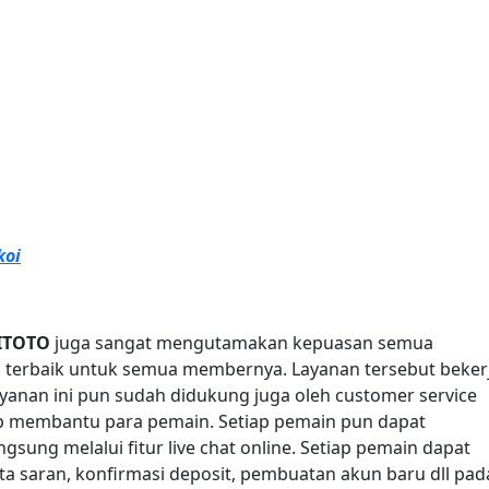
koi
ITOTO
juga sangat mengutamakan kepuasan semua
erbaik untuk semua membernya. Layanan tersebut beker
ayanan ini pun sudah didukung juga oleh customer service
p membantu para pemain. Setiap pemain pun dapat
sung melalui fitur live chat online. Setiap pemain dapat
 saran, konfirmasi deposit, pembuatan akun baru dll pad