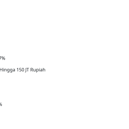
.7%
Hingga 150 JT Rupiah
%