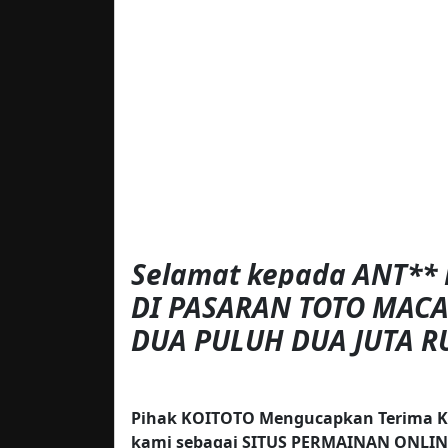
Selamat kepada ANT**
DI PASARAN TOTO MACAO
DUA PULUH DUA JUTA RU
Pihak KOITOTO Mengucapkan Terima 
kami sebagai SITUS PERMAINAN ONLI