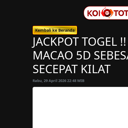
Kembali ke Beranda
JACKPOT TOGEL !
MACAO 5D SEBESA
SECEPAT KILAT
Rabu, 29 April 2026 22:48 WIB