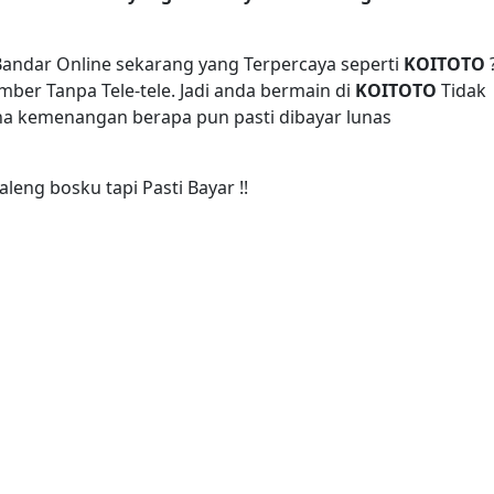
andar Online sekarang yang Terpercaya seperti
KOITOTO
r Tanpa Tele-tele. Jadi anda bermain di
KOITOTO
Tidak
a kemenangan berapa pun pasti dibayar lunas
leng bosku tapi Pasti Bayar !!