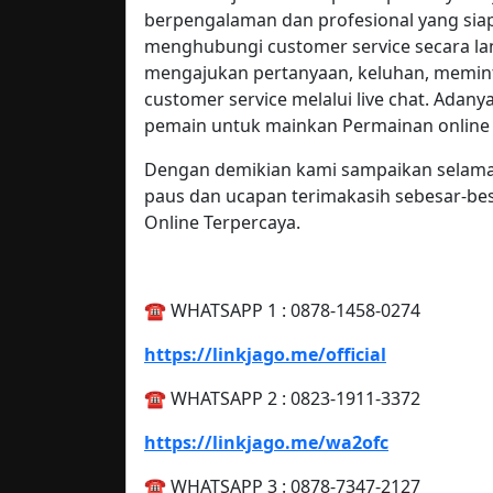
berpengalaman dan profesional yang sia
menghubungi customer service secara lang
mengajukan pertanyaan, keluhan, meminta
customer service melalui live chat. Ada
pemain untuk mainkan Permainan online 
Dengan demikian kami sampaikan selama
paus dan ucapan terimakasih sebesar-be
Online Terpercaya.
☎️ WHATSAPP 1 : 0878-1458-0274
https://linkjago.me/official
☎️ WHATSAPP 2 : 0823-1911-3372
https://linkjago.me/wa2ofc
☎️ WHATSAPP 3 : 0878-7347-2127