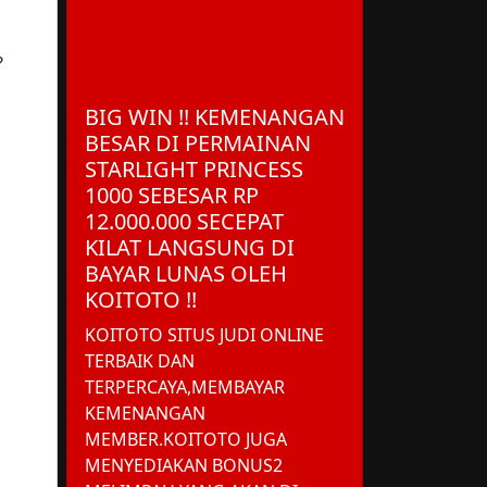
?
BIG WIN !! KEMENANGAN
BESAR DI PERMAINAN
STARLIGHT PRINCESS
1000 SEBESAR RP
12.000.000 SECEPAT
KILAT LANGSUNG DI
BAYAR LUNAS OLEH
KOITOTO !!
KOITOTO SITUS JUDI ONLINE
TERBAIK DAN
TERPERCAYA,MEMBAYAR
KEMENANGAN
MEMBER.KOITOTO JUGA
MENYEDIAKAN BONUS2