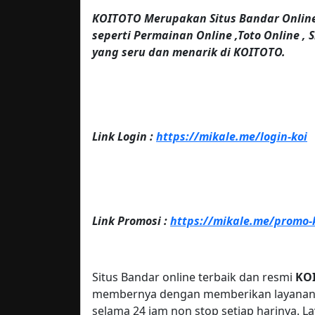
KOITOTO Merupakan Situs Bandar Onlin
seperti Permainan Online ,Toto Online
yang seru dan menarik di KOITOTO.
Link Login :
https://mikale.me/login-koi
Link Promosi :
https://mikale.me/promo-
Situs Bandar online terbaik dan resmi
KO
membernya dengan memberikan layanan t
selama 24 jam non stop setiap harinya. L