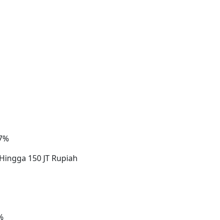
.7%
Hingga 150 JT Rupiah
%