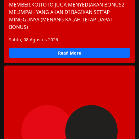
MEMBER.KOITOTO JUGA MENYEDIAKAN BONUS2
MELIMPAH YANG AKAN DI BAGIKAN SETIAP
MINGGUNYA.(MENANG KALAH TETAP DAPAT
BONUS)
Sabtu, 08 Agustus 2026
Read More