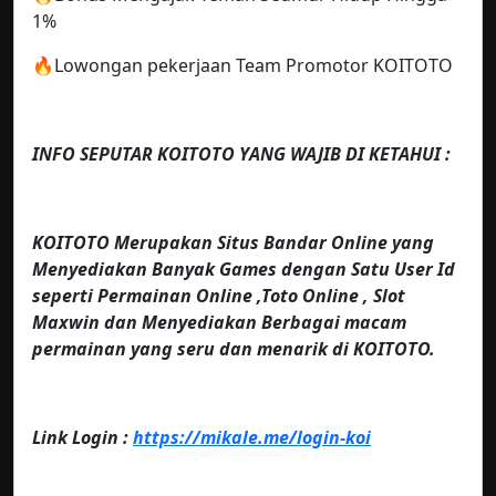
1%
🔥Lowongan pekerjaan Team Promotor KOITOTO
INFO SEPUTAR KOITOTO YANG WAJIB DI KETAHUI :
KOITOTO Merupakan Situs Bandar Online yang
Menyediakan Banyak Games dengan Satu User Id
seperti Permainan Online ,Toto Online , Slot
Maxwin dan Menyediakan Berbagai macam
permainan yang seru dan menarik di KOITOTO.
Link Login :
https://mikale.me/login-koi