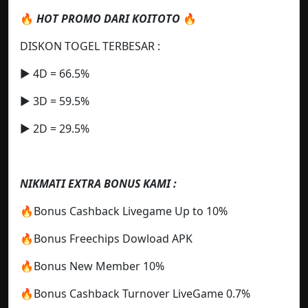
🔥
HOT PROMO DARI KOITOTO
🔥
DISKON TOGEL TERBESAR :
▶️ 4D = 66.5%
▶️ 3D = 59.5%
▶️ 2D = 29.5%
NIKMATI EXTRA BONUS KAMI :
🔥Bonus Cashback Livegame Up to 10%
🔥Bonus Freechips Dowload APK
🔥Bonus New Member 10%
🔥Bonus Cashback Turnover LiveGame 0.7%