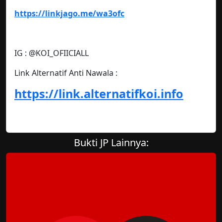
https://linkjago.me/wa3ofc
IG : @KOI_OFIICIALL
Link Alternatif Anti Nawala :
https://link.alternatifkoi.info
Bukti JP Lainnya: