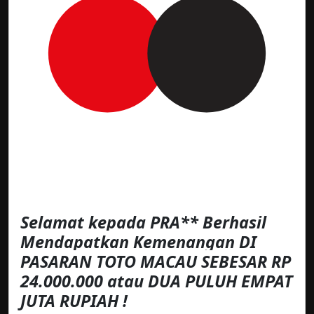
Selamat kepada PRA** Berhasil
Mendapatkan Kemenangan DI
PASARAN TOTO MACAU SEBESAR RP
24.000.000 atau DUA PULUH EMPAT
JUTA RUPIAH !