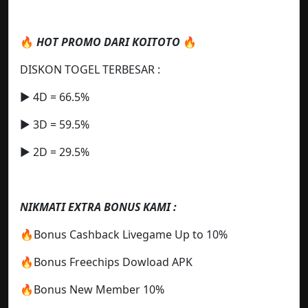
🔥
HOT PROMO DARI KOITOTO
🔥
DISKON TOGEL TERBESAR :
▶️ 4D = 66.5%
▶️ 3D = 59.5%
▶️ 2D = 29.5%
NIKMATI EXTRA BONUS KAMI :
🔥Bonus Cashback Livegame Up to 10%
🔥Bonus Freechips Dowload APK
🔥Bonus New Member 10%