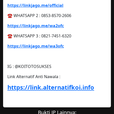
https://linkjago.me/official
☎️ WHATSAPP 2 : 0853-8570-2606
https://linkjago.me/wa2ofc
☎️ WHATSAPP 3 : 0821-7451-6320
https://linkjago.me/wa3ofc
IG : @KOITOTOSUKSES
Link Alternatif Anti Nawala :
https://link.alternatifkoi.info
Bukti JP Lainnya: