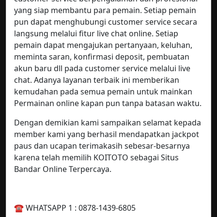
yang siap membantu para pemain. Setiap pemain
pun dapat menghubungi customer service secara
langsung melalui fitur live chat online. Setiap
pemain dapat mengajukan pertanyaan, keluhan,
meminta saran, konfirmasi deposit, pembuatan
akun baru dll pada customer service melalui live
chat. Adanya layanan terbaik ini memberikan
kemudahan pada semua pemain untuk mainkan
Permainan online kapan pun tanpa batasan waktu.
Dengan demikian kami sampaikan selamat kepada
member kami yang berhasil mendapatkan jackpot
paus dan ucapan terimakasih sebesar-besarnya
karena telah memilih KOITOTO sebagai Situs
Bandar Online Terpercaya.
☎️ WHATSAPP 1 : 0878-1439-6805