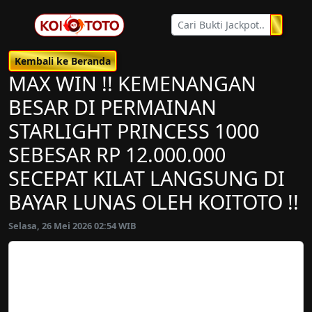
Kembali ke Beranda
MAX WIN !! KEMENANGAN
BESAR DI PERMAINAN
STARLIGHT PRINCESS 1000
SEBESAR RP 12.000.000
SECEPAT KILAT LANGSUNG DI
BAYAR LUNAS OLEH KOITOTO !!
Selasa, 26 Mei 2026 02:54 WIB