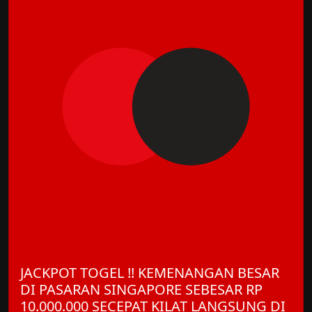
JACKPOT TOGEL !! KEMENANGAN BESAR
DI PASARAN SINGAPORE SEBESAR RP
10.000.000 SECEPAT KILAT LANGSUNG DI