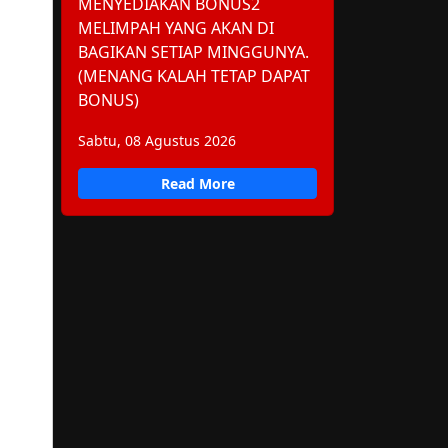
MENYEDIAKAN BONUS2
MELIMPAH YANG AKAN DI
BAGIKAN SETIAP MINGGUNYA.
(MENANG KALAH TETAP DAPAT
BONUS)
Sabtu, 08 Agustus 2026
Read More