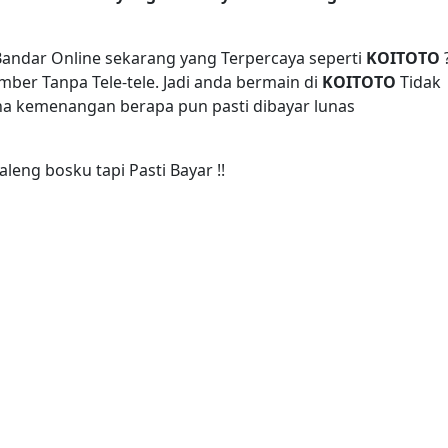
andar Online sekarang yang Terpercaya seperti
KOITOTO
r Tanpa Tele-tele. Jadi anda bermain di
KOITOTO
Tidak
a kemenangan berapa pun pasti dibayar lunas
leng bosku tapi Pasti Bayar !!