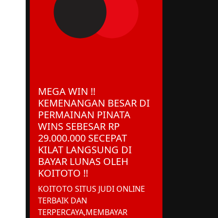
MEGA WIN !!
KEMENANGAN BESAR DI
PERMAINAN PINATA
WINS SEBESAR RP
29.000.000 SECEPAT
KILAT LANGSUNG DI
BAYAR LUNAS OLEH
KOITOTO !!
KOITOTO SITUS JUDI ONLINE
TERBAIK DAN
TERPERCAYA,MEMBAYAR