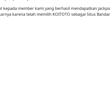
t kepada member kami yang berhasil mendapatkan jackpo
sarnya karena telah memilih KOITOTO sebagai Situs Banda