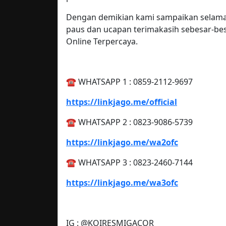
Dengan demikian kami sampaikan selama
paus dan ucapan terimakasih sebesar-be
Online Terpercaya.
☎️ WHATSAPP 1 : 0859-2112-9697
https://linkjago.me/official
☎️ WHATSAPP 2 : 0823-9086-5739
https://linkjago.me/wa2ofc
☎️ WHATSAPP 3 : 0823-2460-7144
https://linkjago.me/wa3ofc
IG : @KOIRESMIGACOR