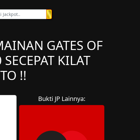
MAINAN GATES OF
 SECEPAT KILAT
O !!
Bukti JP Lainnya: