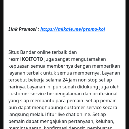
Link Promosi :
https://mikale.me/promo-koi
Situs Bandar online terbaik dan
resmi
KOITOTO
juga sangat mengutamakan
kepuasan semua membernya dengan memberikan
layanan terbaik untuk semua membernya. Layanan
tersebut bekerja selama 24 jam non stop setiap
harinya. Layanan ini pun sudah didukung juga oleh
customer service berpengalaman dan profesional
yang siap membantu para pemain. Setiap pemain
pun dapat menghubungi customer service secara
langsung melalui fitur live chat online. Setiap
pemain dapat mengajukan pertanyaan, keluhan,
meminta saran, konfirmasi deposit, pembuatan