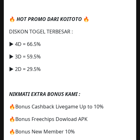
🔥
HOT PROMO DARI KOITOTO
🔥
DISKON TOGEL TERBESAR :
▶️ 4D = 66.5%
▶️ 3D = 59.5%
▶️ 2D = 29.5%
NIKMATI EXTRA BONUS KAMI :
🔥Bonus Cashback Livegame Up to 10%
🔥Bonus Freechips Dowload APK
🔥Bonus New Member 10%