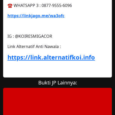
☎️ WHATSAPP 3 : 0877-9555-6096
https://linkjago.me/wa3ofc
IG : @KOIRESMIGACOR
Link Alternatif Anti Nawala :
https://link.alternatifkoi.info
Bukti JP Lainnya: