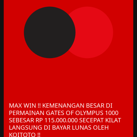
MAX WIN !! KEMENANGAN BESAR DI
PERMAINAN GATES OF OLYMPUS 1000
SEBESAR RP 115.000.000 SECEPAT KILAT
LANGSUNG DI BAYAR LUNAS OLEH
KOITOTO !!