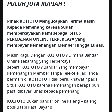
PULUH JUTA RUPIAH !
Pihak KOITOTO Mengucapkan Terima Kasih
Kepada Pemenang karena Sudah
mempercayakan kami sebagai SITUS
PERMAINAN ONLINE TERPERCAYA yang
membayar kemenangan Member Hingga Lunas.
Masih Ragu Dengan
KOITOTO
? Dimana Bandar
Online sekarang yang Terpercaya
seperti
KOITOTO
? Bandar Yang membayar
kemenangan Member Tanpa Tele-tele. Jadi anda
bermain di
KOITOTO
Tidak perlu khawatir pada
Situs
KOITOTO
karena kemenangan berapa pun
pasti dibayar lunas kepada pemenang.
KOITOTO
Bukan bandar online kaleng – kaleng
bosku tapi Pasti Bayar !!