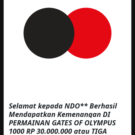
Selamat kepada NDO** Berhasil
Mendapatkan Kemenangan DI
PERMAINAN GATES OF OLYMPUS
1000 RP 30.000.000 atau TIGA