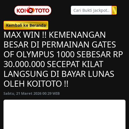
Kembali ke Beranda
MAX WIN !! KEMENANGAN
BESAR DI PERMAINAN GATES
OF OLYMPUS 1000 SEBESAR RP
30.000.000 SECEPAT KILAT
LANGSUNG DI BAYAR LUNAS
OLEH KOITOTO !!
Sabtu, 21 Maret 2026 00:29 WIB