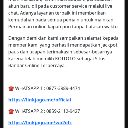
akun baru dll pada customer service melalui live
chat. Adanya layanan terbaik ini memberikan
kemudahan pada semua pemain untuk mainkan
Permainan online kapan pun tanpa batasan waktu.
Dengan demikian kami sampaikan selamat kepada
member kami yang berhasil mendapatkan jackpot
paus dan ucapan terimakasih sebesar-besarnya
karena telah memilih KOITOTO sebagai Situs
Bandar Online Terpercaya.
☎️ WHATSAPP 1 : 0877-3989-4474
https://linkjago.me/official
☎️ WHATSAPP 2 : 0859-2112-9427
https://linkjago.me/wa2ofc