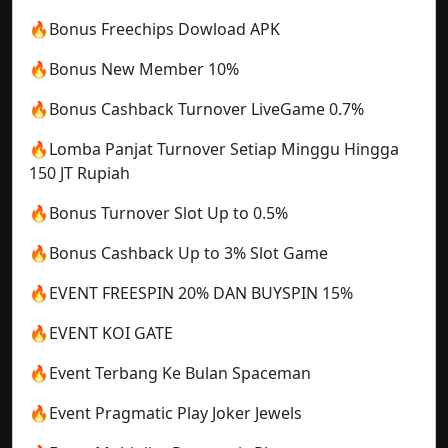
🔥Bonus Freechips Dowload APK
🔥Bonus New Member 10%
🔥Bonus Cashback Turnover LiveGame 0.7%
🔥Lomba Panjat Turnover Setiap Minggu Hingga
150 JT Rupiah
🔥Bonus Turnover Slot Up to 0.5%
🔥Bonus Cashback Up to 3% Slot Game
🔥EVENT FREESPIN 20% DAN BUYSPIN 15%
🔥EVENT KOI GATE
🔥Event Terbang Ke Bulan Spaceman
🔥Event Pragmatic Play Joker Jewels