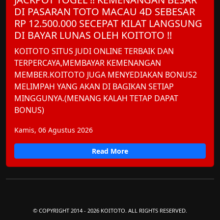
DI PASARAN TOTO MACAU 4D SEBESAR
RP 12.500.000 SECEPAT KILAT LANGSUNG
DI BAYAR LUNAS OLEH KOITOTO !!
KOITOTO SITUS JUDI ONLINE TERBAIK DAN
TERPERCAYA,MEMBAYAR KEMENANGAN
MEMBER.KOITOTO JUGA MENYEDIAKAN BONUS2
MELIMPAH YANG AKAN DI BAGIKAN SETIAP
MINGGUNYA.(MENANG KALAH TETAP DAPAT
BONUS)
Kamis, 06 Agustus 2026
Read More
© COPYRIGHT 2014 - 2026 KOITOTO. ALL RIGHTS RESERVED.