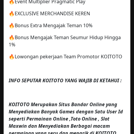
🔥Event Multiplier Pragmatic Play
🔥EXCLUSIVE MERCHANDISE KEREN
🔥Bonus Extra Mengajak Teman 10%
🔥Bonus Mengajak Teman Seumur Hidup Hingga
1%
🔥Lowongan pekerjaan Team Promotor KOITOTO
INFO SEPUTAR KOITOTO YANG WAJIB DI KETAHUI :
KOITOTO Merupakan Situs Bandar Online yang
Menyediakan Banyak Games dengan Satu User Id
seperti Permainan Online ,Toto Online , Slot
Maxwin dan Menyediakan Berbagai macam
permainan yang seru dan menarik di KOITOTO.