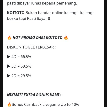
pasti dibayar lunas kepada pemenang.
KOITOTO
Bukan bandar online kaleng – kaleng
bosku tapi Pasti Bayar !!
🔥
HOT PROMO DARI KOITOTO
🔥
DISKON TOGEL TERBESAR :
▶️ 4D = 66.5%
▶️ 3D = 59.5%
▶️ 2D = 29.5%
NIKMATI EXTRA BONUS KAMI :
🔥Bonus Cashback Livegame Up to 10%