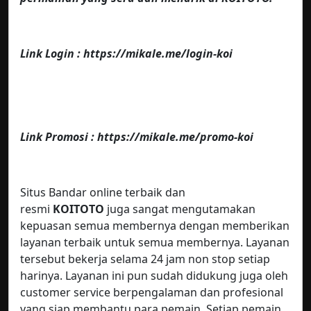
Link Login : https://mikale.me/login-koi
Link Promosi : https://mikale.me/promo-koi
Situs Bandar online terbaik dan
resmi
KOITOTO
juga sangat mengutamakan
kepuasan semua membernya dengan memberikan
layanan terbaik untuk semua membernya. Layanan
tersebut bekerja selama 24 jam non stop setiap
harinya. Layanan ini pun sudah didukung juga oleh
customer service berpengalaman dan profesional
yang siap membantu para pemain. Setiap pemain