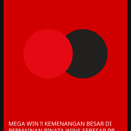
MEGA WIN !! KEMENANGAN BESAR DI
PERMAINAN PINATA WINS SEBESAR RP