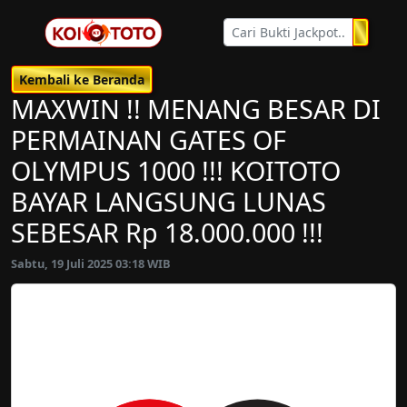
Kembali ke Beranda
MAXWIN !! MENANG BESAR DI
PERMAINAN GATES OF
OLYMPUS 1000 !!! KOITOTO
BAYAR LANGSUNG LUNAS
SEBESAR Rp 18.000.000 !!!
Sabtu, 19 Juli 2025 03:18 WIB