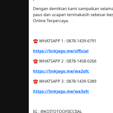
Dengan demikian kami sampaikan selama
paus dan ucapan terimakasih sebesar-be
Online Terpercaya.
☎️ WHATSAPP 1 : 0878-1439-6791
https://linkjago.me/official
☎️ WHATSAPP 2 : 0878-1458-0266
https://linkjago.me/wa2ofc
☎️ WHATSAPP 3 : 0878-1439-5389
https://linkjago.me/wa3ofc
IG : @KOITOTOOFIICCIIAL