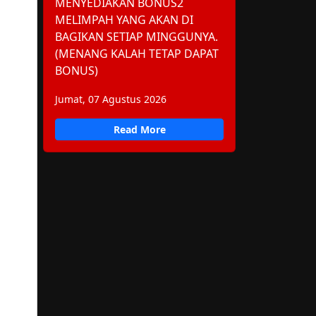
MENYEDIAKAN BONUS2
MELIMPAH YANG AKAN DI
BAGIKAN SETIAP MINGGUNYA.
(MENANG KALAH TETAP DAPAT
BONUS)
Jumat, 07 Agustus 2026
Read More