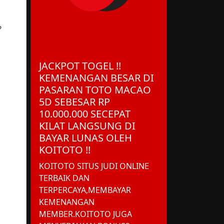
?
JACKPOT TOGEL !!
KEMENANGAN BESAR DI
PASARAN TOTO MACAO
5D SEBESAR RP
10.000.000 SECEPAT
KILAT LANGSUNG DI
BAYAR LUNAS OLEH
KOITOTO !!
KOITOTO SITUS JUDI ONLINE
TERBAIK DAN
TERPERCAYA,MEMBAYAR
KEMENANGAN
MEMBER.KOITOTO JUGA