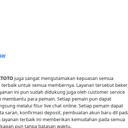
koi
ITOTO
juga sangat mengutamakan kepuasan semua
erbaik untuk semua membernya. Layanan tersebut beker
ayanan ini pun sudah didukung juga oleh customer service
p membantu para pemain. Setiap pemain pun dapat
sung melalui fitur live chat online. Setiap pemain dapat
 saran, konfirmasi deposit, pembuatan akun baru dll pad
nya layanan terbaik ini memberikan kemudahan pada semua
kapan pun tanpa batasan waktu.