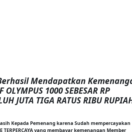
 Berhasil Mendapatkan Kemenang
F OLYMPUS 1000 SEBESAR RP
LUH JUTA TIGA RATUS RIBU RUPIAH
Kasih Kepada Pemenang karena Sudah mempercayakan
NE TERPERCAYA yang membayar kemenangan Member