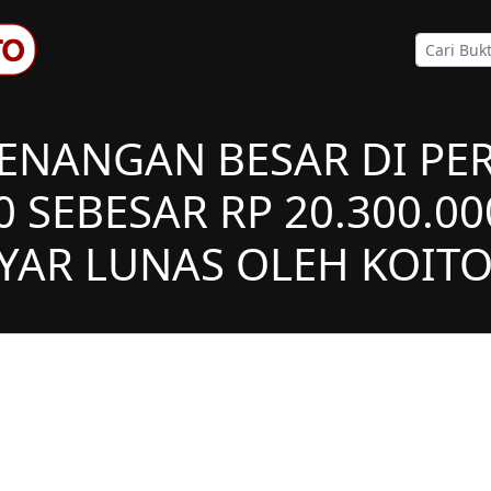
MENANGAN BESAR DI PE
 SEBESAR RP 20.300.00
AR LUNAS OLEH KOITOT