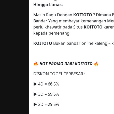
Hingga Lunas.
Masih Ragu Dengan
KOITOTO
? Dimana B
Bandar Yang membayar kemenangan Membe
perlu khawatir pada Situs
KOITOTO
karen
kepada pemenang.
KOITOTO
Bukan bandar online kaleng – ka
🔥
HOT PROMO DARI KOITOTO
🔥
DISKON TOGEL TERBESAR :
▶️ 4D = 66.5%
▶️ 3D = 59.5%
▶️ 2D = 29.5%