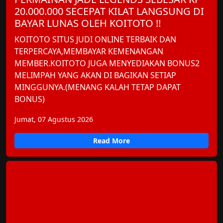
20.000.000 SECEPAT KILAT LANGSUNG DI
BAYAR LUNAS OLEH KOITOTO !!
KOITOTO SITUS JUDI ONLINE TERBAIK DAN
TERPERCAYA,MEMBAYAR KEMENANGAN
MEMBER.KOITOTO JUGA MENYEDIAKAN BONUS2
MELIMPAH YANG AKAN DI BAGIKAN SETIAP
MINGGUNYA.(MENANG KALAH TETAP DAPAT
BONUS)
Jumat, 07 Agustus 2026
Read More