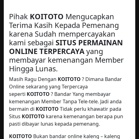
Pihak
KOITOTO
Mengucapkan
Terima Kasih Kepada Pemenang
karena Sudah mempercayakan
kami sebagai
SITUS PERMAINAN
ONLINE TERPERCAYA
yang
membayar kemenangan Member
Hingga Lunas.
Masih Ragu Dengan
KOITOTO
? Dimana Bandar
Online sekarang yang Terpercaya
seperti
KOITOTO
? Bandar Yang membayar
kemenangan Member Tanpa Tele-tele. Jadi anda
bermain di
KOITOTO
Tidak perlu khawatir pada
Situs
KOITOTO
karena kemenangan berapa pun
pasti dibayar lunas kepada pemenang.
KOITOTO
Bukan bandar online kaleng – kaleng