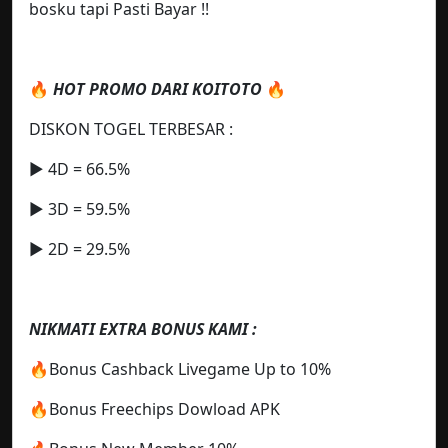
bosku tapi Pasti Bayar !!
🔥
HOT PROMO DARI KOITOTO
🔥
DISKON TOGEL TERBESAR :
▶️ 4D = 66.5%
▶️ 3D = 59.5%
▶️ 2D = 29.5%
NIKMATI EXTRA BONUS KAMI :
🔥Bonus Cashback Livegame Up to 10%
🔥Bonus Freechips Dowload APK