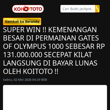
Kembali ke Beranda
SUPER WIN !! KEMENANGAN
BESAR DI PERMAINAN GATES
OF OLYMPUS 1000 SEBESAR RP
131.000.000 SECEPAT KILAT
LANGSUNG DI BAYAR LUNAS
OLEH KOITOTO !!
Sabtu, 02 Mei 2026 04:24 WIB