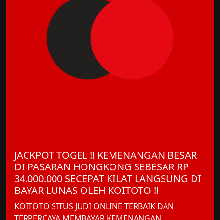
JACKPOT TOGEL !! KEMENANGAN BESAR
DI PASARAN HONGKONG SEBESAR RP
34.000.000 SECEPAT KILAT LANGSUNG DI
BAYAR LUNAS OLEH KOITOTO !!
KOITOTO SITUS JUDI ONLINE TERBAIK DAN
TERPERCAYA,MEMBAYAR KEMENANGAN