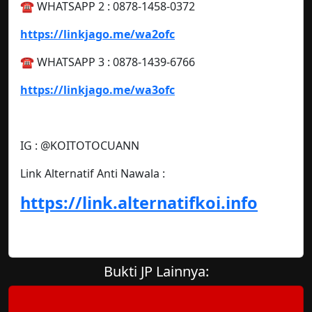
☎️ WHATSAPP 2 : 0878-1458-0372
https://linkjago.me/wa2ofc
☎️ WHATSAPP 3 : 0878-1439-6766
https://linkjago.me/wa3ofc
IG : @KOITOTOCUANN
Link Alternatif Anti Nawala :
https://link.alternatifkoi.info
Bukti JP Lainnya: