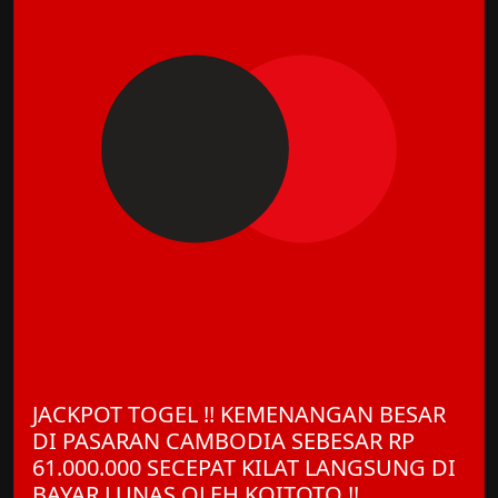
JACKPOT TOGEL !! KEMENANGAN BESAR
DI PASARAN CAMBODIA SEBESAR RP
61.000.000 SECEPAT KILAT LANGSUNG DI
BAYAR LUNAS OLEH KOITOTO !!