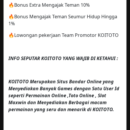
🔥Bonus Extra Mengajak Teman 10%
🔥Bonus Mengajak Teman Seumur Hidup Hingga
1%
🔥Lowongan pekerjaan Team Promotor KOITOTO
INFO SEPUTAR KOITOTO YANG WAJIB DI KETAHUI :
KOITOTO Merupakan Situs Bandar Online yang
Menyediakan Banyak Games dengan Satu User Id
seperti Permainan Online ,Toto Online , Slot
Maxwin dan Menyediakan Berbagai macam
permainan yang seru dan menarik di KOITOTO.