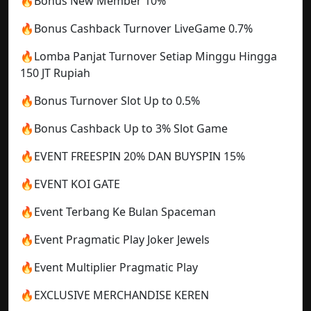
🔥Bonus New Member 10%
🔥Bonus Cashback Turnover LiveGame 0.7%
🔥Lomba Panjat Turnover Setiap Minggu Hingga
150 JT Rupiah
🔥Bonus Turnover Slot Up to 0.5%
🔥Bonus Cashback Up to 3% Slot Game
🔥EVENT FREESPIN 20% DAN BUYSPIN 15%
🔥EVENT KOI GATE
🔥Event Terbang Ke Bulan Spaceman
🔥Event Pragmatic Play Joker Jewels
🔥Event Multiplier Pragmatic Play
🔥EXCLUSIVE MERCHANDISE KEREN