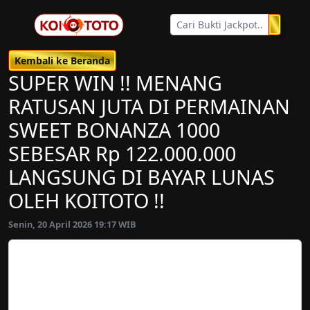
Kembali ke Beranda
SUPER WIN !! MENANG
RATUSAN JUTA DI PERMAINAN
SWEET BONANZA 1000
SEBESAR Rp 122.000.000
LANGSUNG DI BAYAR LUNAS
OLEH KOITOTO !!
Senin, 20 April 2026 19:17 WIB