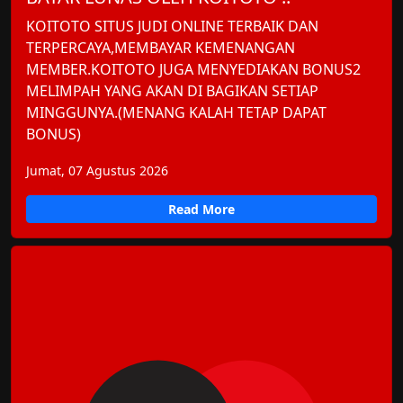
KOITOTO SITUS JUDI ONLINE TERBAIK DAN
TERPERCAYA,MEMBAYAR KEMENANGAN
MEMBER.KOITOTO JUGA MENYEDIAKAN BONUS2
MELIMPAH YANG AKAN DI BAGIKAN SETIAP
MINGGUNYA.(MENANG KALAH TETAP DAPAT
BONUS)
Jumat, 07 Agustus 2026
Read More