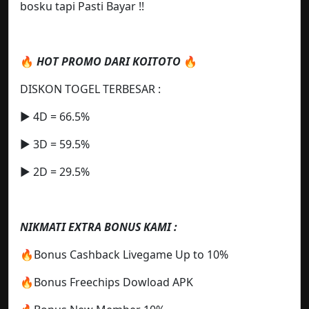
bosku tapi Pasti Bayar !!
🔥
HOT PROMO DARI KOITOTO
🔥
DISKON TOGEL TERBESAR :
▶️ 4D = 66.5%
▶️ 3D = 59.5%
▶️ 2D = 29.5%
NIKMATI EXTRA BONUS KAMI :
🔥Bonus Cashback Livegame Up to 10%
🔥Bonus Freechips Dowload APK