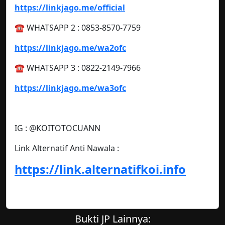
https://linkjago.me/official
☎️ WHATSAPP 2 : 0853-8570-7759
https://linkjago.me/wa2ofc
☎️ WHATSAPP 3 : 0822-2149-7966
https://linkjago.me/wa3ofc
IG : @KOITOTOCUANN
Link Alternatif Anti Nawala :
https://link.alternatifkoi.info
Bukti JP Lainnya: