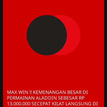
MAX WIN !! KEMENANGAN BESAR DI
PERMAINAN ALADDIN SEBESAR RP
13.000.000 SECEPAT KILAT LANGSUNG DI