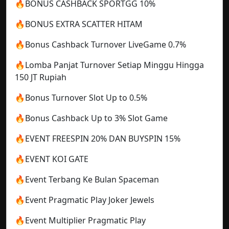
🔥BONUS CASHBACK SPORTGG 10%
🔥BONUS EXTRA SCATTER HITAM
🔥Bonus Cashback Turnover LiveGame 0.7%
🔥Lomba Panjat Turnover Setiap Minggu Hingga
150 JT Rupiah
🔥Bonus Turnover Slot Up to 0.5%
🔥Bonus Cashback Up to 3% Slot Game
🔥EVENT FREESPIN 20% DAN BUYSPIN 15%
🔥EVENT KOI GATE
🔥Event Terbang Ke Bulan Spaceman
🔥Event Pragmatic Play Joker Jewels
🔥Event Multiplier Pragmatic Play