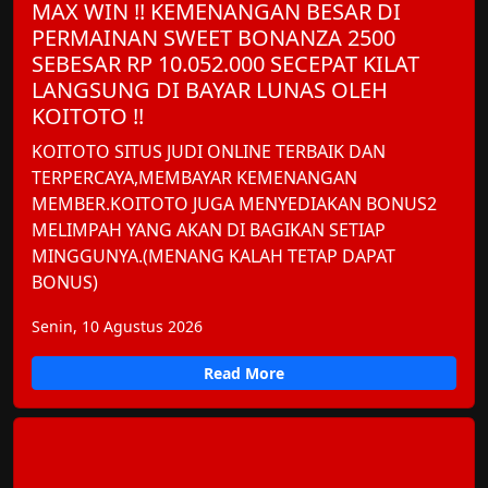
MAX WIN !! KEMENANGAN BESAR DI
PERMAINAN SWEET BONANZA 2500
SEBESAR RP 10.052.000 SECEPAT KILAT
LANGSUNG DI BAYAR LUNAS OLEH
KOITOTO !!
KOITOTO SITUS JUDI ONLINE TERBAIK DAN
TERPERCAYA,MEMBAYAR KEMENANGAN
MEMBER.KOITOTO JUGA MENYEDIAKAN BONUS2
MELIMPAH YANG AKAN DI BAGIKAN SETIAP
MINGGUNYA.(MENANG KALAH TETAP DAPAT
BONUS)
Senin, 10 Agustus 2026
Read More