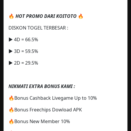
🔥
HOT PROMO DARI KOITOTO
🔥
DISKON TOGEL TERBESAR :
▶️ 4D = 66.5%
▶️ 3D = 59.5%
▶️ 2D = 29.5%
NIKMATI EXTRA BONUS KAMI :
🔥Bonus Cashback Livegame Up to 10%
🔥Bonus Freechips Dowload APK
🔥Bonus New Member 10%