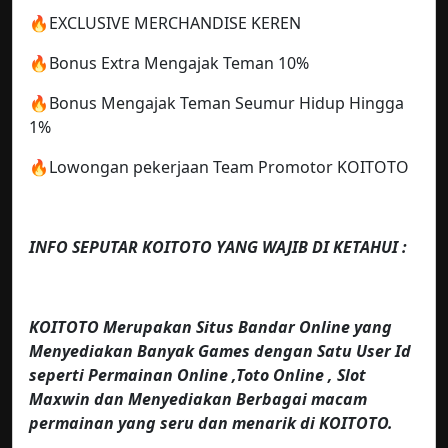
🔥EXCLUSIVE MERCHANDISE KEREN
🔥Bonus Extra Mengajak Teman 10%
🔥Bonus Mengajak Teman Seumur Hidup Hingga
1%
🔥Lowongan pekerjaan Team Promotor KOITOTO
INFO SEPUTAR KOITOTO YANG WAJIB DI KETAHUI :
KOITOTO Merupakan Situs Bandar Online yang
Menyediakan Banyak Games dengan Satu User Id
seperti Permainan Online ,Toto Online , Slot
Maxwin dan Menyediakan Berbagai macam
permainan yang seru dan menarik di KOITOTO.