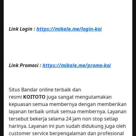
Link Login :
https://mikale.me/login-koi
Link Promosi :
https://mikale.me/promo-koi
Situs Bandar online terbaik dan
resmi
KOITOTO
juga sangat mengutamakan
kepuasan semua membernya dengan memberikan
layanan terbaik untuk semua membernya. Layanan
tersebut bekerja selama 24 jam non stop setiap
harinya. Layanan ini pun sudah didukung juga oleh
customer service berpengalaman dan profesional