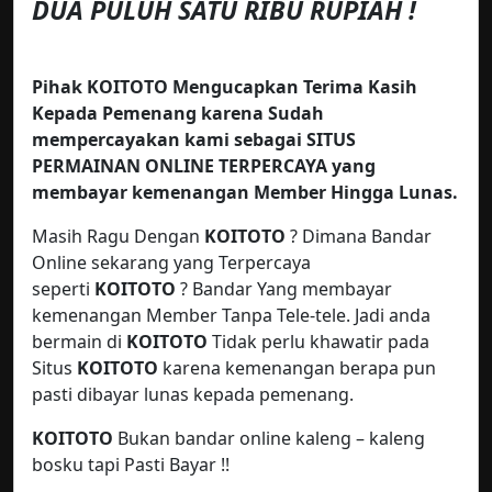
DUA PULUH SATU RIBU RUPIAH !
Pihak KOITOTO Mengucapkan Terima Kasih
Kepada Pemenang karena Sudah
mempercayakan kami sebagai SITUS
PERMAINAN ONLINE TERPERCAYA yang
membayar kemenangan Member Hingga Lunas.
Masih Ragu Dengan
KOITOTO
? Dimana Bandar
Online sekarang yang Terpercaya
seperti
KOITOTO
? Bandar Yang membayar
kemenangan Member Tanpa Tele-tele. Jadi anda
bermain di
KOITOTO
Tidak perlu khawatir pada
Situs
KOITOTO
karena kemenangan berapa pun
pasti dibayar lunas kepada pemenang.
KOITOTO
Bukan bandar online kaleng – kaleng
bosku tapi Pasti Bayar !!